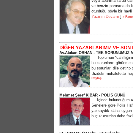
veya apartmanlarda dai
ve benzin parasına da k
oturduğu böyle bir hayli
Yazının Devamı
]
» Face
DİĞER YAZARLARIMIZ VE SON 
Av.Atakan ORHAN - TEK SORUNUMUZ
Toplumun “cahilliğinin”
bu sorunların görünmes
bu sorunları dile getiri
Bizdeki muhalefette he
Paylaş
Mehmet Şeref KİBAR - POLİS GÜNÜ
İçinde bulunduğumuz h
Senelere göre Polis Haft
yazsaydık daha uygun ol
buçuk asırdan daha fazla