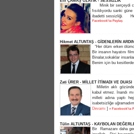
Elif ÇAMAŞ ÖZATİK - SESSİZLİK
Minik bir serçeydi c
fısıldıyordu sanki g
ibadetti sessizliği. H
Facebook'ta Paylaş
Hikmet ALTUNTAŞ - GİDENLERİN ARDIN
“Her ölüm erken ölümdü
Bir insanın hayatını fil
Binalar,sokaklar insanl
Benim için bu kesitlerden
Zati ÜRER - MİLLET İTİMADI VE DUASI
Milletin aklı gözünd
kabul etmez. İnandı mı 
milleti adına yaptı he
isabetsizliğe uğramadım 
Devamı
]
» Facebook'ta 
Tülin ALTUNTAŞ - KAYBOLAN DEĞERL
Bir Ramazanı daha geri