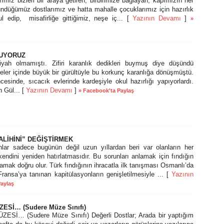
ımız bizleri bir araya getiren, birbirimize bağlayan, kapımızın her
ündüğümüz dostlarımız ve hatta mahalle çocuklarımız için hazırlık
l edip, misafirliğe gittiğimiz, neşe iç... [
Yazının Devamı
]
»
ŞUYORUZ
yah olmamıştı. Zifiri karanlık dedikleri buymuş diye düşündü
eler içinde büyük bir gürültüyle bu korkunç karanlığa dönüşmüştü.
esinde, sıcacık evlerinde kardeşiyle okul hazırlığı yapıyorlardı.
n Gül... [
Yazının Devamı
]
» Facebook'ta Paylaş
ALİHİNİ” DEĞİŞTİRMEK
lar sadece bugünün değil uzun yıllardan beri var olanların her
endini yeniden hatırlatmasıdır. Bu sorunları anlamak için fındığın
lamak doğru olur. Türk fındığının ihracatla ilk tanışması Osmanlı’da
ansa’ya tanınan kapitülasyonların genişletilmesiyle ... [
Yazının
Paylaş
ESİ… (Sudere Müze Sınıfı)
Sİ… (Sudere Müze Sınıfı) Değerli Dostlar; Arada bir yaptığım