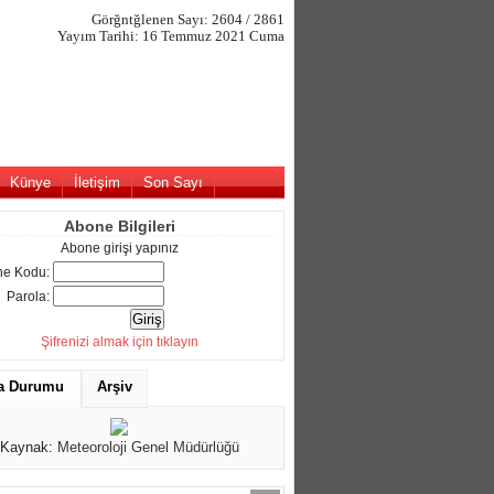
Görğntğlenen Sayı: 2604 / 2861
Yayım Tarihi: 16 Temmuz 2021 Cuma
Künye
İletişim
Son Sayı
Abone Bilgileri
Abone girişi yapınız
e Kodu:
Parola:
Şifrenizi almak için tıklayın
a Durumu
Arşiv
Kaynak:
Meteoroloji Genel Müdürlüğü