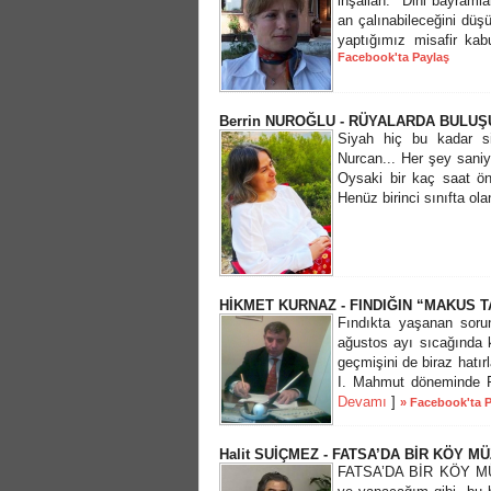
inşallah. Dini bayramlar
an çalınabileceğini düş
yaptığımız misafir kabu
Facebook'ta Paylaş
Berrin NUROĞLU - RÜYALARDA BULU
Siyah hiç bu kadar si
Nurcan... Her şey saniy
Oysaki bir kaç saat önc
Henüz birinci sınıfta ola
HİKMET KURNAZ - FINDIĞIN “MAKUS T
Fındıkta yaşanan sorun
ağustos ayı sıcağında k
geçmişini de biraz hatır
I. Mahmut döneminde Fr
Devamı
]
» Facebook'ta 
Halit SUİÇMEZ - FATSA’DA BİR KÖY MÜZ
FATSA’DA BİR KÖY MÜZE