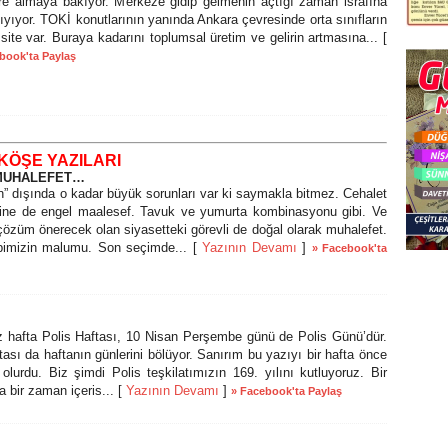
re almaya bakıyor. Merkeze gidip gelmenin açtığı zaman israfına
ıyıyor. TOKİ konutlarının yanında Ankara çevresinde orta sınıfların
 site var. Buraya kadarını toplumsal üretim ve gelirin artmasına... [
book'ta Paylaş
KÖŞE YAZILARI
 MUHALEFET…
 dışında o kadar büyük sorunları var ki saymakla bitmez. Cehalet
ine de engel maalesef. Tavuk ve yumurta kombinasyonu gibi. Ve
p çözüm önerecek olan siyasetteki görevli de doğal olarak muhalefet.
pimizin malumu. Son seçimde... [
Yazının Devamı
]
» Facebook'ta
afta Polis Haftası, 10 Nisan Perşembe günü de Polis Günü’dür.
ası da haftanın günlerini bölüyor. Sanırım bu yazıyı bir hafta önce
urdu. Biz şimdi Polis teşkilatımızın 169. yılını kutluyoruz. Bir
 bir zaman içeris... [
Yazının Devamı
]
» Facebook'ta Paylaş