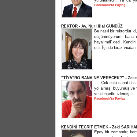
yürürlüktedir. Ya da y
Facebook'ta Paylaş
REKTÖR - Av. Nur Hilal GÜNDÜZ
Bu nasıl bir rektördür ki
düşünmüyorum, bana d
hayalimdi‘ dedi. Kendini
etti. İçinde biraz vicdani
“TİYATRO BANA NE VERECEK?” - Zeke
Çok eski sanat dalları
yol almış, büyümüş ve 
ve dehşetle izlemiştir
Facebook'ta Paylaş
KENDİNİ TECRİT ETMEK - Zeki SARIHA
Epey bir zamandır, kent 