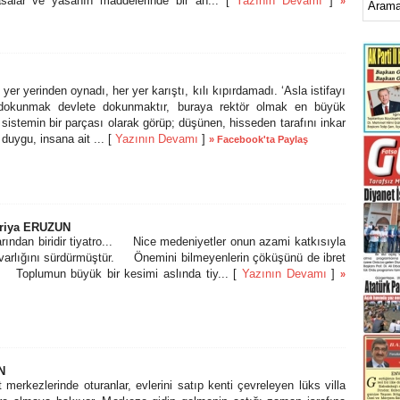
asalar ve yasanın maddelerinde bir an... [
Yazının Devamı
]
»
, yer yerinden oynadı, her yer karıştı, kılı kıpırdamadı. ‘Asla istifayı
okunmak devlete dokunmaktır, buraya rektör olmak en büyük
 sistemin bir parçası olarak görüp; düşünen, hisseden tarafını inkar
 duygu, insana ait ... [
Yazının Devamı
]
» Facebook'ta Paylaş
riya ERUZUN
ndan biridir tiyatro... Nice medeniyetler onun azami katkısıyla
varlığını sürdürmüştür. Önemini bilmeyenlerin çöküşünü de ibret
. Toplumun büyük bir kesimi aslında tiy... [
Yazının Devamı
]
»
N
merkezlerinde oturanlar, evlerini satıp kenti çevreleyen lüks villa