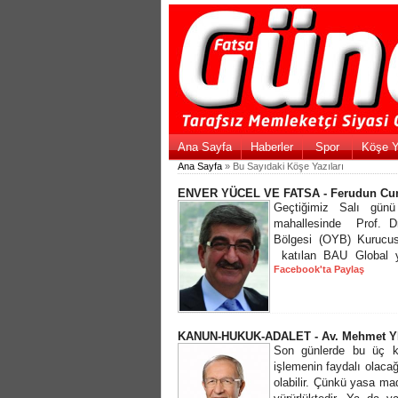
Ana Sayfa
Haberler
Spor
Köşe Y
Ana Sayfa
» Bu Sayıdaki Köşe Yazıları
ENVER YÜCEL VE FATSA - Ferudun C
Geçtiğimiz Salı günü
mahallesinde Prof. D
Bölgesi (OYB) Kurucu
katılan BAU Global y
Facebook'ta Paylaş
KANUN-HUKUK-ADALET - Av. Mehmet Y
Son günlerde bu üç ke
işlemenin faydalı olaca
olabilir. Çünkü yasa m