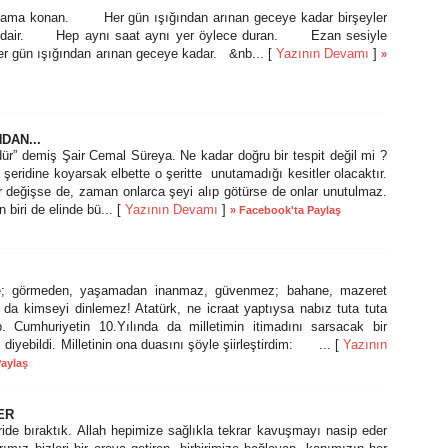
ama konan. Her gün ışığından arınan geceye kadar birşeyler
üne dair. Hep aynı saat aynı yer öylece duran. Ezan sesiyle
er gün ışığından arınan geceye kadar. &nb... [
Yazının Devamı
]
»
DAN...
r” demiş Şair Cemal Süreya. Ne kadar doğru bir tespit değil mi ?
m şeridine koyarsak elbette o şeritte unutamadığı kesitler olacaktır.
ar değişse de, zaman onlarca şeyi alıp götürse de onlar unutulmaz.
 biri de elinde bü... [
Yazının Devamı
]
» Facebook'ta Paylaş
e; görmeden, yaşamadan inanmaz, güvenmez; bahane, mazeret
da kimseyi dinlemez! Atatürk, ne icraat yaptıysa nabız tuta tuta
p. Cumhuriyetin 10.Yılında da milletimin itimadını sarsacak bir
diyebildi. Milletinin ona duasını şöyle şiirleştirdim: ... [
Yazının
Paylaş
ER
de bıraktık. Allah hepimize sağlıkla tekrar kavuşmayı nasip eder