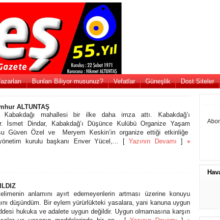
azarları
Bunları Biliyor musunuz?
Vefatlar
Güneşlik
Dost Siteler
umhur ALTUNTAŞ
 Kabakdağı mahallesi bir ilke daha imza attı. Kabakdağ’ı
Abon
r. İsmet Dindar, Kabakdağ’ı Düşünce Kulübü Organize Yaşam
su Güven Özel ve Meryem Keskin’in organize ettiği etkinliğe
önetim kurulu başkanı Enver Yücel,... [
Yazının Devamı
]
»
Hav
ILDIZ
limenin anlamını ayırt edemeyenlerin artması üzerine konuyu
ğını düşündüm. Bir eylem yürürlükteki yasalara, yani kanuna uygun
addesi hukuka ve adalete uygun değildir. Uygun olmamasına karşın