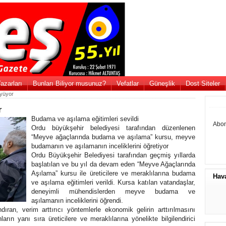
azarları
Bunları Biliyor musunuz?
Vefatlar
Güneşlik
Dost Siteler
üyüyor
r
Budama ve aşılama eğitimleri sevildi
Abon
Ordu büyükşehir belediyesi tarafından düzenlenen
“Meyve ağaçlarında budama ve aşılama” kursu, meyve
budamanın ve aşılamanın inceliklerini öğretiyor
Ordu Büyükşehir Belediyesi tarafından geçmiş yıllarda
başlatılan ve bu yıl da devam eden “Meyve Ağaçlarında
Aşılama” kursu ile üreticilere ve meraklılarına budama
Hav
ve aşılama eğitimleri verildi. Kursa katılan vatandaşlar,
deneyimli mühendislerden meyve budama ve
aşılamanın inceliklerini öğrendi.
ran, verim arttırıcı yöntemlerle ekonomik gelirin arttırılmasını
ın yanı sıra üreticilere ve meraklılarına yönelikte bilgilendirici