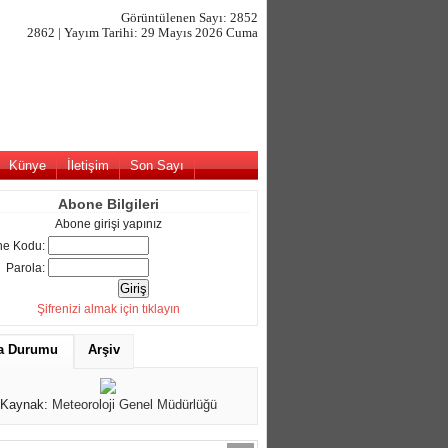
Görüntülenen Sayı: 2852
2862 | Yayım Tarihi: 29 Mayıs 2026 Cuma
Künye
İletişim
Son Sayı
Abone Bilgileri
Abone girişi yapınız
e Kodu:
Parola:
Şifrenizi almak için tıklayın
a Durumu
Arşiv
Kaynak:
Meteoroloji Genel Müdürlüğü