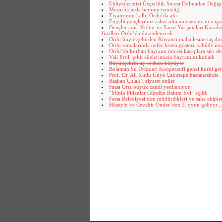
Ehliyetlerinizi Geçerlilik Süresi Dolmadan Değişt
Mezarlıklarda bayram temizliği
Tiyatronun kalbi Ordu’da attı
Engelli gençlerimiz asker olmanın sevincini yaşa
Gençler arası Kültür ve Sanat Yarışmaları Karade
finalleri Ordu’da düzenlenecek
Ordu büyükşehirden Kovancı mahallesine taş du
Ordu semalarında nefes kesen gösteri, sahilde insa
Ordu’da kurban bayramı öncesi kasaplara sıkı de
Vali Erol, şehit ailelerimizin bayramını kutladı
Büyükşehrin aşı ordusu büyüyor
Bolaman Su Ürünleri Kooperatifi genel kurul gerç
Prof. Dr. Ali Kutlu Ünye Çakırtepe hastanesinde
Başkan Çıtlak’ı ziyaret ettiler
Fatsa Orta büyük camii yenileniyor
“Minik Fidanlar Gündüz Bakım Evi” açıldı
Fatsa Belediyesi tüm müdürlükleri ve saha ekiple
Hüseyin ve Cevahir Önder’den 3. oyun geliyor