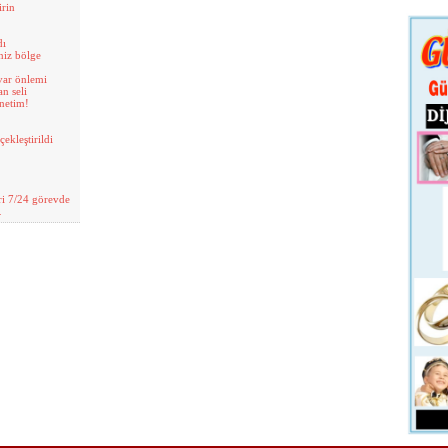
irin
dı
niz bölge
var önlemi
n seli
netim!
ekleştirildi
ri 7/24 görevde
…