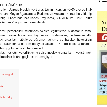
İLGİ GÖRÜYOR
etleri Dairesi, Meslek ve Sanat Eğitimi Kursları (ORMEK) ve Halk
şlatılan ‘Meyve Ağaçlarında Budama ve Aşılama Kursu’ bu yılda ilgi
kanlığı uhdesinde hazırlanan uygulama, ORMEK ve Halk Eğitim
 Aşılama” eğitimleri tamamlandı.
li personelleri tarafından verilen eğitimlerde budamanın temel
aması, verim budaması, kış ve yaz budamaları, budamanın altın
itki organları, bitkilerde büyüme, gelişme ve hareket fizyolojisini
idan bakımlarına ait tüm detayları anlatıldı. Sınıfta budama makası,
saha uygulamaları ile tamamlandı.
la, mesleğin yeterliliklerine sahip meslek elemanlarını yetiştirmek,
ilmesinin önüne geçilmesini amaçlıyor.
hizmete girdi
adı
’
a İş Birliği