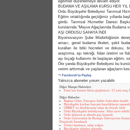
eğitimler düzenlemeye devam ediyor.
BUDAMA VE AŞILAMA KURSU HER YIL 
Ordu Büyükşehir Belediyesi Tarımsal Hizm
Eğitim ortaklığında geçtiğimiz yıllarda ba
gördü. Tarımsal Hizmetler Dairesi Baş
kurslarında “Meyve Ağaçlarında Budama ve
AŞI ORDUSU SAHAYA İNDİ
Biyoinovasyon Şube Müdürlüğünün deneyim
amacı, genel budama ilkeleri, şekil bud
kuralları ile bitki hücreleri ve dokusu, b
araştırma, aşı tekniği, fidan üretimi ve f
aşı bıçağı kullanımı ile başlayan eğitim, 
Öte yanda Büyükşehir Belediyesi bu kurslar
verimi arttırmak ve yaşlanan ağaçların kes
¬
Facebook'ta Paylaş
Yalnızca aboneler yorum yazabilir.
Diğer Manşet Haberleri:
Fatsa’nın hizmet filosu güçleniyor: 12 yeni araç 
Diğer Haberler:
Başkan Güler, Etnospor kültür festivaline katıldı
Büyükşehir kurban bayram hazırlıklarını tamaml
OBBKT’ye direklerarası’ndan iki büyük ödül
Ordu Büyükşehir belediyesine ‘Altın zirve ödülü
Ordu itfaiyesi su altında güç kazandı
Ordu Üniversitesi ile Boztepe Televizyonu Arasınd
Protokolü İmzalandı
Üretici memnun, talep yoğun
Büyükşehir ekipleri alarmda