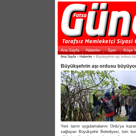
Ana Sayfa
Haberler
Spor
Köşe Y
Ana Sayfa
»
Haberler
» Büyükşehrin aşı ordusu b
Büyükşehrin aşı ordusu büyüyo
Yeni tarım uygulamalarını Ordu’ya kazandı
sağlayan Büyükşehir Belediyesi, tüm bunlar