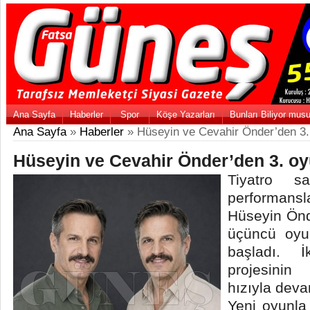
Ana Sayfa
Haberler
Spor
Köşe Yazarları
Bunları Biliyor mus
Ana Sayfa
»
Haberler
» Hüseyin ve Cevahir Önder’den 3.
Hüseyin ve Cevahir Önder’den 3. o
Tiyatro sa
performans
Hüseyin Önd
üçüncü oyunl
başladı. İ
projesini
hızıyla deva
Yeni oyunla 