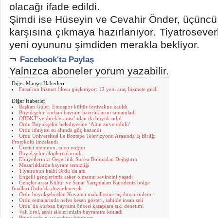
olacağı ifade edildi.
Şimdi ise Hüseyin ve Cevahir Önder, üçüncü 
karşısına çıkmaya hazırlanıyor. Tiyatrosever
yeni oyununu şimdiden merakla bekliyor.
¬
Facebook'ta Paylaş
Yalnızca aboneler yorum yazabilir.
Diğer Manşet Haberleri:
Fatsa’nın hizmet filosu güçleniyor: 12 yeni araç hizmete girdi
Diğer Haberler:
Başkan Güler, Etnospor kültür festivaline katıldı
Büyükşehir kurban bayram hazırlıklarını tamamladı
OBBKT’ye direklerarası’ndan iki büyük ödül
Ordu Büyükşehir belediyesine ‘Altın zirve ödülü’
Ordu itfaiyesi su altında güç kazandı
Ordu Üniversitesi ile Boztepe Televizyonu Arasında İş Birliği
Protokolü İmzalandı
Üretici memnun, talep yoğun
Büyükşehir ekipleri alarmda
Ehliyetlerinizi Geçerlilik Süresi Dolmadan Değiştirin
Mezarlıklarda bayram temizliği
Tiyatronun kalbi Ordu’da attı
Engelli gençlerimiz asker olmanın sevincini yaşadı
Gençler arası Kültür ve Sanat Yarışmaları Karadeniz bölge
finalleri Ordu’da düzenlenecek
Ordu büyükşehirden Kovancı mahallesine taş duvar önlemi
Ordu semalarında nefes kesen gösteri, sahilde insan seli
Ordu’da kurban bayramı öncesi kasaplara sıkı denetim!
Vali Erol, şehit ailelerimizin bayramını kutladı
Büyükşehrin aşı ordusu büyüyor