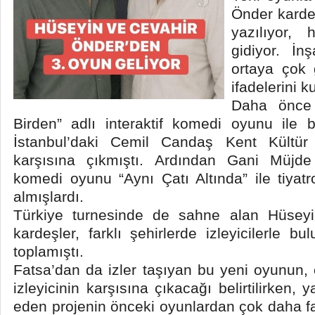
Önder karde
yazılıyor,
gidiyor. İnş
ortaya çok 
ifadelerini k
Daha önce s
Birden” adlı interaktif komedi oyunu ile bü
İstanbul’daki Cemil Candaş Kent Kültür 
karşısına çıkmıştı. Ardından Gani Müjde
komedi oyunu “Aynı Çatı Altında” ile tiyat
almışlardı.
Türkiye turnesinde de sahne alan Hüsey
kardeşler, farklı şehirlerde izleyicilerle 
toplamıştı.
Fatsa’dan da izler taşıyan bu yeni oyunun, ç
izleyicinin karşısına çıkacağı belirtilirke
eden projenin önceki oyunlardan çok daha fa