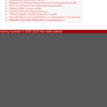
Bolaman Su Ürünleri Kooperatifi genel kurul gerçekleştirildi
Prof. Dr. Ali Kutlu Ünye Çakırtepe hastanesinde
Başkan Çıtlak’ı ziyaret ettiler
Fatsa Orta büyük camii yenileniyor
“Minik Fidanlar Gündüz Bakım Evi” açıldı
Fatsa Belediyesi tüm müdürlükleri ve saha ekipleri 7/24 görevde
Hüseyin ve Cevahir Önder’den 3. oyun geliyor…
Güneş Gazetesi © 2005-2026 Her hakkı saklıdır.