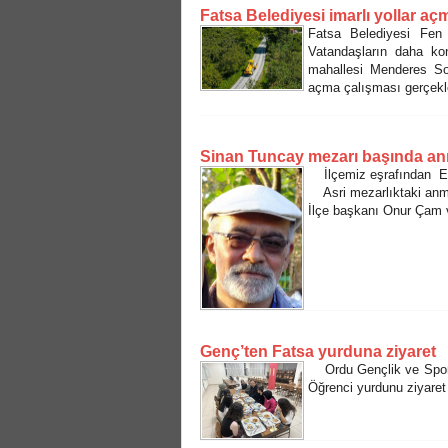
Fatsa Belediyesi imarlı yollar a
Fatsa Belediyesi Fen 
Vatandaşların daha kon
mahallesi Menderes So
açma çalışması gerçekle
Sinan Tuncay mezarı başında anı
İlçemiz eşrafından Eko
Asri mezarlıktaki anma
İlçe başkanı Onur Çam v
Genç’ten Fatsa yurduna ziyaret
Ordu Gençlik ve Spor İ
Öğrenci yurdunu ziyaret 