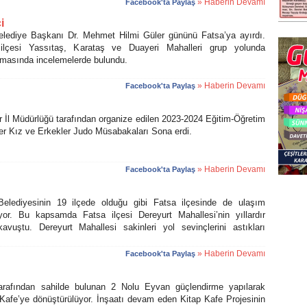
» Haberin Devamı
Facebook'ta Paylaş
i
diye Başkanı Dr. Mehmet Hilmi Güler gününü Fatsa’ya ayırdı.
lçesi Yassıtaş, Karataş ve Duayeri Mahalleri grup yolunda
şmasında incelemelerde bulundu.
» Haberin Devamı
Facebook'ta Paylaş
l Müdürlüğü tarafından organize edilen 2023-2024 Eğitim-Öğretim
ler Kız ve Erkekler Judo Müsabakaları Sona erdi.
» Haberin Devamı
Facebook'ta Paylaş
diyesinin 19 ilçede olduğu gibi Fatsa ilçesinde de ulaşım
yor. Bu kapsamda Fatsa ilçesi Dereyurt Mahallesi’nin yıllardır
kavuştu. Dereyurt Mahallesi sakinleri yol sevinçlerini astıkları
.
» Haberin Devamı
Facebook'ta Paylaş
afından sahilde bulunan 2 Nolu Eyvan güçlendirme yapılarak
p Kafe’ye dönüştürülüyor. İnşaatı devam eden Kitap Kafe Projesinin