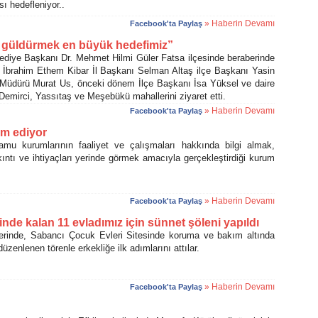
 hedefleniyor..
» Haberin Devamı
Facebook'ta Paylaş
 güldürmek en büyük hedefimiz”
ye Başkanı Dr. Mehmet Hilmi Güler Fatsa ilçesinde beraberinde
 İbrahim Ethem Kibar İl Başkanı Selman Altaş ilçe Başkanı Yasin
Müdürü Murat Us, önceki dönem İlçe Başkanı İsa Yüksel ve daire
 Demirci, Yassıtaş ve Meşebükü mahallerini ziyaret etti.
» Haberin Devamı
Facebook'ta Paylaş
vam ediyor
mu kurumlarının faaliyet ve çalışmaları hakkında bilgi almak,
ıkıntı ve ihtiyaçları yerinde görmek amacıyla gerçekleştirdiği kurum
» Haberin Devamı
Facebook'ta Paylaş
nde kalan 11 evladımız için sünnet şöleni yapıldı
rinde, Sabancı Çocuk Evleri Sitesinde koruma ve bakım altında
enlenen törenle erkekliğe ilk adımlarını attılar.
» Haberin Devamı
Facebook'ta Paylaş