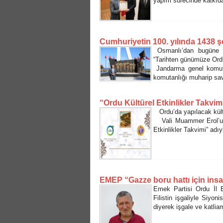
yapım sürecinde katkıda
Cumhuriyetin 100. yılında 1438 ş
Osmanlı’dan bugüne 1
“Tarihten günümüze Ordu’l
Jandarma genel komutan
komutanlığı muharip sa
“Ordu Kültürel Etkinlikler Takvim
Ordu’da yapılacak kültür
Vali Muammer Erol’un, 
Etkinlikler Takvimi” adıy
EMEP “Gazze boru hattı için insan
Emek Partisi Ordu İl Ba
Filistin işgaliyle Siyo
diyerek işgale ve katlia