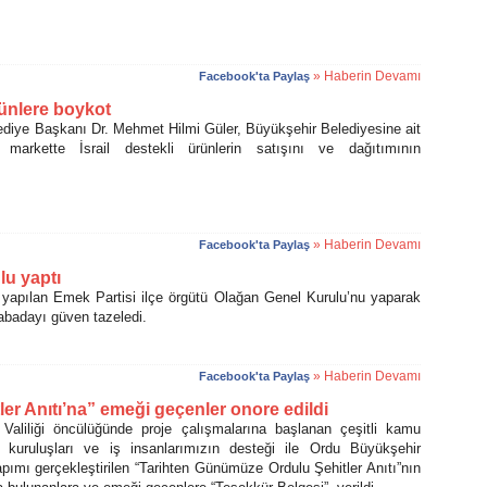
» Haberin Devamı
Facebook'ta Paylaş
rünlere boykot
ye Başkanı Dr. Mehmet Hilmi Güler, Büyükşehir Belediyesine ait
 markette İsrail destekli ürünlerin satışını ve dağıtımının
.
» Haberin Devamı
Facebook'ta Paylaş
lu yaptı
pılan Emek Partisi ilçe örgütü Olağan Genel Kurulu’nu yaparak
badayı güven tazeledi.
» Haberin Devamı
Facebook'ta Paylaş
r Anıtı’na” emeği geçenler onore edildi
iliği öncülüğünde proje çalışmalarına başlanan çeşitli kamu
m kuruluşları ve iş insanlarımızın desteği ile Ordu Büyükşehir
apımı gerçekleştirilen “Tarihten Günümüze Ordulu Şehitler Anıtı”nın