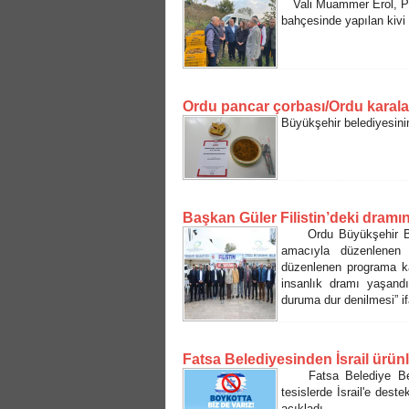
Vali Muammer Erol, Perş
bahçesinde yapılan kivi 
Ordu pancar çorbası/Ordu karalaha
Büyükşehir belediyesinin 
Başkan Güler Filistin’deki dramı
Ordu Büyükşehir Beled
amacıyla düzenlenen
düzenlenen programa kat
insanlık dramı yaşandı
duruma dur denilmesi” if
Fatsa Belediyesinden İsrail ürün
Fatsa Belediye Beled
tesislerde İsrail'e dest
açıkladı.