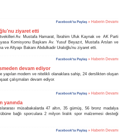
» Haberin Devamı
Facebook'ta Paylaş
u’nu ziyaret etti
ekilleri Av. Mustafa Hamarat, İbrahim Ufuk Kaynak ve AK Parti
Anayasa Komisyonu Başkanı Av. Yusuf Beyazıt, Mustafa Arslan ve
a ve Altyapı Bakanı Abdulkadir Uraloğlu'nu ziyaret etti.
» Haberin Devamı
Facebook'ta Paylaş
kesmeden devam ediyor
pılan modern ve nitelikli olanaklara sahip, 24 derslikten oluşan
şaat çalışmaları devam ediyor.
» Haberin Devamı
Facebook'ta Paylaş
n yanında
uslararası müsabakalarda 47 altın, 35 gümüş, 56 bronz madalya
büne bağlı sporculara 2 milyon liralık spor malzemesi desteği
» Haberin Devamı
Facebook'ta Paylaş