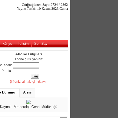
Görğntğlenen Sayı: 2724 / 2862
Yayım Tarihi: 10 Kasım 2023 Cuma
Künye
İletişim
Son Sayı
Abone Bilgileri
Abone girişi yapınız
e Kodu:
Parola:
Şifrenizi almak için tıklayın
a Durumu
Arşiv
Kaynak:
Meteoroloji Genel Müdürlüğü