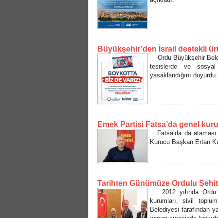
Büyükşehir’den İsrail destekli ü
Ordu Büyükşehir Beledi
tesislerde ve sosyal
yasaklandığını duyurdu
Emek Partisi Fatsa’da genel kuru
Fatsa’da da ataması ya
Kurucu Başkan Ertan Ka
Tarihten Günümüze Ordulu Şehitle
2012 yılında Ordu Val
kurumları, sivil toplu
Belediyesi tarafından y