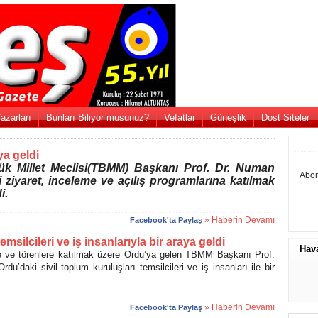
azarları
Bunları Biliyor musunuz?
Vefatlar
Güneşlik
Dost Siteler
a geldi
illet Meclisi(TBMM) Başkanı Prof. Dr. Numan
Abon
i ziyaret, inceleme ve açılış programlarına katılmak
i.
» Haberin Devamı
Facebook'ta Paylaş
ilcileri ve iş insanlarıyla bir araya geldi
Hav
eme ve törenlere katılmak üzere Ordu’ya gelen TBMM Başkanı Prof.
u’daki sivil toplum kuruluşları temsilcileri ve iş insanları ile bir
» Haberin Devamı
Facebook'ta Paylaş