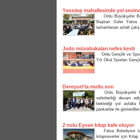
Yassıtaş mahallesinde yol sevinc
Ordu Büyükşehir Bele
Başkan Güler Fatsa i
tamamlanan asfalt çalı
Judo müsabakaları nefes kesti
Ordu Gençlik ve Spor İ
Yılı Okul Sporları Genç
Dereyurt’ta mutlu son
Ordu Büyükşehir Bele
seferberliği devam edi
beklediği yol asfalta 
pankartlar ile gösterdiler
2 nolu Eyvan kitap kafe oluyor
Fatsa Belediyesi tar
kitapseverler için Kita