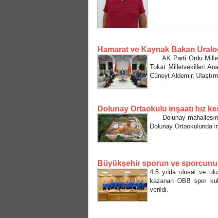
Hamarat ve Kaynak Bakan Uraloğl
AK Parti Ordu Milletv
Tokat Milletvekilleri 
Cüneyt Aldemir, Ulaştırm
Dolunay Ortaokulu inşaatı hız 
Dolunay mahallesine ya
Dolunay Ortaokulunda in
Büyükşehir sporun ve sporcunu
4.5 yılda ulusal ve ul
kazanan OBB spor kulü
verildi.