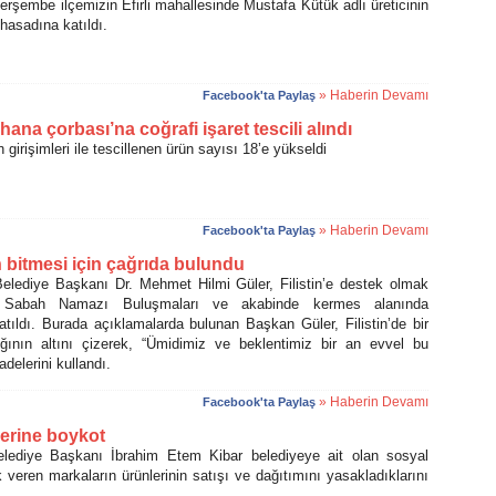
embe ilçemizin Efirli mahallesinde Mustafa Kütük adlı üreticinin
hasadına katıldı.
» Haberin Devamı
Facebook'ta Paylaş
na çorbası’na coğrafi işaret tescili alındı
girişimleri ile tescillenen ürün sayısı 18’e yükseldi
» Haberin Devamı
Facebook'ta Paylaş
n bitmesi için çağrıda bulundu
iye Başkanı Dr. Mehmet Hilmi Güler, Filistin’e destek olmak
 Sabah Namazı Buluşmaları ve akabinde kermes alanında
ıldı. Burada açıklamalarda bulunan Başkan Güler, Filistin’de bir
ğının altını çizerek, “Ümidimiz ve beklentimiz bir an evvel bu
adelerini kullandı.
» Haberin Devamı
Facebook'ta Paylaş
lerine boykot
iye Başkanı İbrahim Etem Kibar belediyeye ait olan sosyal
ek veren markaların ürünlerinin satışı ve dağıtımını yasakladıklarını