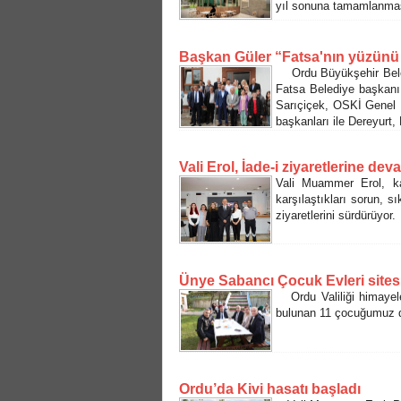
yıl sonuna tamamlanması
Başkan Güler “Fatsa'nın yüzünü
Ordu Büyükşehir Beledi
Fatsa Belediye başkanı
Sarıçiçek, OSKİ Genel 
başkanları ile Dereyurt,
Vali Erol, İade-i ziyaretlerine de
Vali Muammer Erol, ka
karşılaştıkları sorun, s
ziyaretlerini sürdürüyor.
Ünye Sabancı Çocuk Evleri sitesi
Ordu Valiliği himayele
bulunan 11 çocuğumuz düz
Ordu’da Kivi hasatı başladı