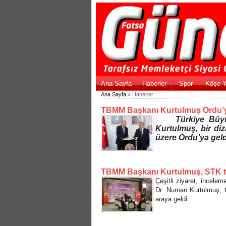
Ana Sayfa
Haberler
Spor
Köşe Y
Ana Sayfa
» Haberler
TBMM Başkanı Kurtulmuş Ordu’y
Türkiye Büyük M
Kurtulmuş, bir diz
üzere Ordu’ya geld
TBMM Başkanı Kurtulmuş, STK tems
Çeşitli ziyaret, incel
Dr. Numan Kurtulmuş, Ord
araya geldi.