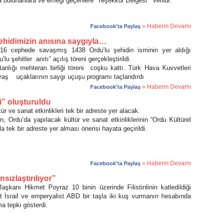
 bulunanlara ve emeği geçenlere “Teşekkür Belgesi” verildi.
» Haberin Devamı
Facebook'ta Paylaş
ehidimizin anısına saygıyla…
6 cephede savaşmış 1438 Ordu’lu şehidin isminin yer aldığı
u şehitler anıtı” açılış töreni gerçekleştirildi.
lığı mehteran birliği töreni coşku kattı. Türk Hava Kuvvetleri
vaş uçaklarının saygı uçuşu programı taçlandırdı
» Haberin Devamı
Facebook'ta Paylaş
i” oluşturuldu
 ve sanat etkinlikleri tek bir adreste yer alacak.
Ordu’da yapılacak kültür ve sanat etkinliklerinin “Ordu Kültürel
la tek bir adreste yer alması önerisi hayata geçirildi.
» Haberin Devamı
Facebook'ta Paylaş
sızlaştırılıyor”
şkanı Hikmet Poyraz 10 binin üzerinde Filistinlinin katledildiği
nist İsrail ve emperyalist ABD bir taşla iki kuş vurmanın hesabında
ma tepki gösterdi.