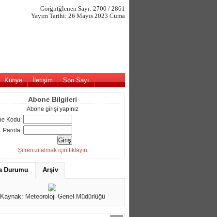
Görğntğlenen Sayı: 2700 / 2861
Yayım Tarihi: 26 Mayıs 2023 Cuma
Künye
İletişim
Son Sayı
Abone Bilgileri
Abone girişi yapınız
e Kodu:
Parola:
Şifrenizi almak için tıklayın
a Durumu
Arşiv
Kaynak:
Meteoroloji Genel Müdürlüğü