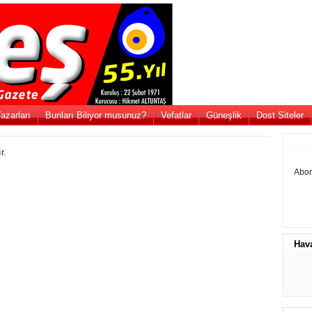
azarları
Bunları Biliyor musunuz?
Vefatlar
Güneşlik
Dost Siteler
r.
Abon
Hav