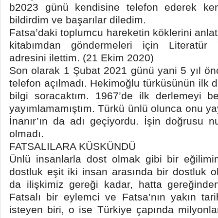
b2023 günü kendisine telefon ederek kend
bildirdim ve başarılar diledim.
Fatsa’daki toplumcu hareketin köklerini anlat
kitabımdan göndermeleri için Literatür Y
adresini ilettim. (21 Ekim 2020)
Son olarak 1 Şubat 2021 günü yani 5 yıl önc
telefon açılmadı. Hekimoğlu türküsünün ilk
bilgi soracaktım. 1967’de ilk derlemeyi 
yayımlamamıştım. Türkü ünlü olunca onu ya
İnanır’ın da adı geçiyordu. İşin doğrus
olmadı.
FATSALILARA KÜSKÜNDÜ
Ünlü insanlarla dost olmak gibi bir eğili
dostluk eşit iki insan arasında bir dostluk o
da ilişkimiz gereği kadar, hatta gereğind
Fatsalı bir eylemci ve Fatsa’nın yakın tar
isteyen biri, o ise Türkiye çapında milyonl