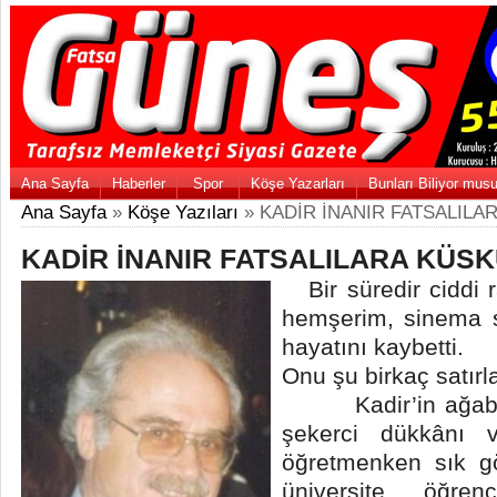
Ana Sayfa
Haberler
Spor
Köşe Yazarları
Bunları Biliyor mus
Ana Sayfa
»
Köşe Yazıları
» KADİR İNANIR FATSALILA
KADİR İNANIR FATSALILARA KÜSK
Bir süredir ciddi r
hemşerim, sinema s
hayatını kaybetti.
Onu şu birkaç satır
Kadir’in ağabeyi
şekerci dükkânı 
öğretmenken sık gö
üniversite öğren