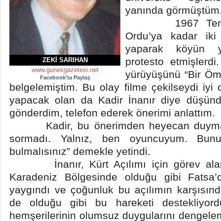
yanında görmüştüm
1967 Temmuz
Ordu’ya kadar iki
yaparak köyün yo
protesto etmişlerdi
ZEKI SARIHAN
www.gunesgazetesi.net
yürüyüşünü “Bir Öm
Facebook'ta Paylaş
belgelemiştim. Bu olay filme çekilseydi iyi
yapacak olan da Kadir İnanır diye düşünd
gönderdim, telefon ederek önerimi anlattım.
Kadir, bu önerimden heyecan duymadı. 
sormadı. Yalnız, ben oyuncuyum. Bunu
bulmalısınız” demekle yetindi.
İnanır, Kürt Açılımı için görev alan 
Karadeniz Bölgesinde olduğu gibi Fatsa’d
yaygındı ve çoğunluk bu açılımın karşısın
de olduğu gibi bu hareketi destekliyord
hemşerilerinin olumsuz duygularını dengel