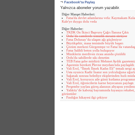
¬
Facebook'ta Paylaş
Yalnızca aboneler yorum yazabilir.
Diğer Manşet Haberleri:
Fatsa'da devlet adamlarına vefa: Kaymakam Kula
Kale'ye duygu dolu veda
Diğer Haberler:
TKDK On İkinci Başvuru Çağrı İlanına Çıktı
Ordu’da camilerde temizlik mesaisi sürüyor
Fatsa Dolunay’da ulaşım ağı güçleniyor
Büyükşehir, masa tenisinde büyük başarı
Çözüm merkezi Gürgentepe ve Fatsa’da vatandaşl
Fatsa Salihli beton yolla buluşuyor
Miniklerin merdiven ricası anında çözüldü
Ordu'da sahillerde sıkı denetim
TEB Fatsa şube müdürü Mehmet Aydık gazetemizi 
Aşurenin bereketi Plevne meydanı'nda paylaşıldı
Vali Erol, “İlmek İlmek Kadın Eli” temalı sergi açı
Usta oyuncu Kadir İnanır son yolculuğuna uğurl
Sağanak sonrası belediye ekiplerinden hızlı müd
Vali Erol, koruyucu aile günü kutlama programın
Vali Erol, öğrencilerin karne heyecanını paylaştı
Perşembe yaylası güreş alanının altyapısı yenilen
Yalıköy’de kabotaj bayramında kıyasıya rekabet,
görüntüler
Fındığın hikayesi ilgi çekiyor