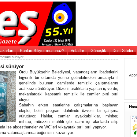
azarları
Bunları Biliyor musunuz?
Vefatlar
Güneşlik
Dost Siteler
 mesaisi sürüyor
isi sürüyor
Ordu Büyükşehir Belediyesi, vatandaşların ibadetlerini
Abon
hijyenik bir ortamda yerine getirebilmeleri amacıyla il
genelinde bulunan camilerde temizlik çalışmalarını
aralıksız sürdürüyor. Düzenli aralıklarla yapılan iç ve dış
mekanlardaki kapsamlı temizlik ile camiler pırıl pırıl
oluyor.
Sabahın erken saatlerine çalışmalarına başlayan
Hav
ekipler, belirli program dahilinde özverili bir çalışma
yürütüyor. Halılar, camlar, ayakkabılıklar, minber,
mihrap, müezzin mahfili gibi cami içi alanlarda silip
da ise abdesthaneler ve WC’leri yıkayarak pırıl pırıl yapıyor.
ama vatandaşlarında beğenisini kazanıyor.