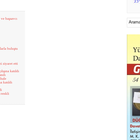
 ve başsavcı
arla buluştu
ziyaret etti
lışına katıldı
andı
ahale
a katıldı
di
 renkli