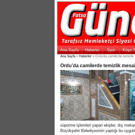
Ana Sayfa
Haberler
Spor
Köşe Y
Ana Sayfa
»
Haberler
» Ordu’da camilerde temizlik
Ordu’da camilerde temizlik mesa
süpürme işlemleri yapan ekipler, dış mekan
Büyükşehir Belediyesinin yaptığı bu uygul