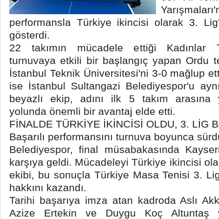
Yarışmaları'
performansla Türkiye ikincisi olarak 3. Li
gösterdi.
22 takımın mücadele ettiği Kadınlar Te
turnuvaya etkili bir başlangıç yapan Ordu t
İstanbul Teknik Üniversitesi'ni 3-0 mağlup et
ise İstanbul Sultangazi Belediyespor'u ay
beyazlı ekip, adını ilk 5 takım arasına
yolunda önemli bir avantaj elde etti.
FİNALDE TÜRKİYE İKİNCİSİ OLDU, 3. LİG B
Başarılı performansını turnuva boyunca sür
Belediyespor, final müsabakasında Kayseri
karşıya geldi. Mücadeleyi Türkiye ikincisi 
ekibi, bu sonuçla Türkiye Masa Tenisi 3. L
hakkını kazandı.
Tarihi başarıya imza atan kadroda Aslı Ak
Azize Ertekin ve Duygu Koç Altuntaş y