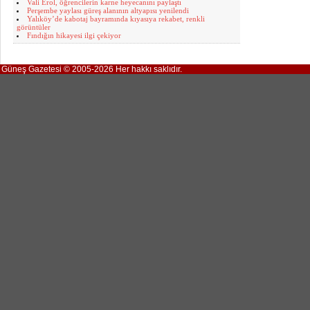
Vali Erol, öğrencilerin karne heyecanını paylaştı
Perşembe yaylası güreş alanının altyapısı yenilendi
Yalıköy’de kabotaj bayramında kıyasıya rekabet, renkli
görüntüler
Fındığın hikayesi ilgi çekiyor
Güneş Gazetesi © 2005-2026 Her hakkı saklıdır.