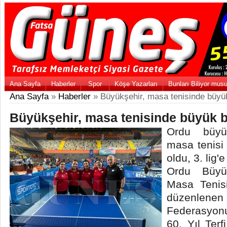
Ana Sayfa
Haberler
Spor
Köşe Yazarları
Bunları Biliyor mus
Ana Sayfa
»
Haberler
» Büyükşehir, masa tenisinde büyü
Büyükşehir, masa tenisinde büyük b
Ordu büyük
masa tenisi 
oldu, 3. lig'
Ordu Büyük
Masa Tenis
düzenlenen
Federasyon
60. Yıl Terf