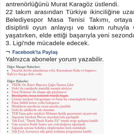
antrenörlüğünü Murat Karagöz üstlendi.
22 takım arasından Türkiye ikinciliğine u
Belediyespor Masa Tenisi Takımı, ortay
disiplinli oyun anlayışı ve takım ruhuyla
yaşatırken, elde ettiği başarıyla yeni sezon
3. Ligi'nde mücadele edecek.
¬
Facebook'ta Paylaş
Yalnızca aboneler yorum yazabilir.
Diğer Manşet Haberleri:
Fatsa'da devlet adamlarına vefa: Kaymakam Kula ve başsavcı
Kale'ye duygu dolu veda
Diğer Haberler:
TKDK On İkinci Başvuru Çağrı İlanına Çıktı
Ordu’da camilerde temizlik mesaisi sürüyor
Fatsa Dolunay’da ulaşım ağı güçleniyor
Büyükşehir, masa tenisinde büyük başarı
Çözüm merkezi Gürgentepe ve Fatsa’da vatandaşlarla buluştu
Fatsa Salihli beton yolla buluşuyor
Miniklerin merdiven ricası anında çözüldü
Ordu'da sahillerde sıkı denetim
TEB Fatsa şube müdürü Mehmet Aydık gazetemizi ziyaret etti
Aşurenin bereketi Plevne meydanı'nda paylaşıldı
Vali Erol, “İlmek İlmek Kadın Eli” temalı sergi açılışına katıldı
Usta oyuncu Kadir İnanır son yolculuğuna uğurlandı
Sağanak sonrası belediye ekiplerinden hızlı müdahale
Vali Erol, koruyucu aile günü kutlama programına katıldı