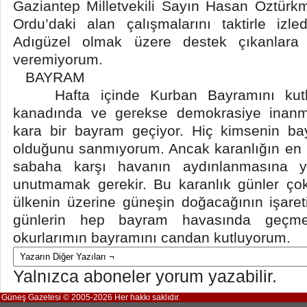
Gaziantep Milletvekili Sayın Hasan Öztür
Ordu’daki alan çalışmalarını taktirle izl
Adıgüzel olmak üzere destek çıkanlara
veremiyorum.
BAYRAM
Hafta içinde Kurban Bayramını kutl
kanadında ve gerekse demokrasiye inanmı
kara bir bayram geçiyor. Hiç kimsenin b
olduğunu sanmıyorum. Ancak karanlığın en 
sabaha karşı havanın aydınlanmasına y
unutmamak gerekir. Bu karanlık günler çok
ülkenin üzerine güneşin doğacağının işareti
günlerin hep bayram havasında geçmes
okurlarımın bayramını candan kutluyorum.
Yalnızca aboneler yorum yazabilir.
Güneş Gazetesi © 2005-2026 Her hakkı saklıdır.