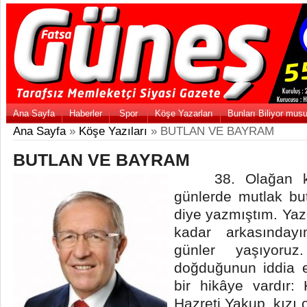
Ana Sayfa
Haberler
Spor
Köşe Yazarları
Bunları Biliyor mus
Ana Sayfa
»
Köşe Yazıları
» BUTLAN VE BAYRAM
BUTLAN VE BAYRAM
38. Olağan kurul
günlerde mutlak but
diye yazmıştım. Ya
kadar arkasınday
günler yaşıyoruz
doğduğunun iddia e
bir hikâye vardır
Hazreti Yakup, kızı 