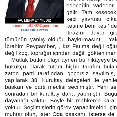
edeceğini vadeder.
gelir. Tam kesecek
keçi yavrusu çık
AV. MEHMET YILDIZ
kesme beni kes.
’ d
av.mehmetyildiz52@gmail.com
Facebook'ta Paylaş
itirazını duyar gib
tümünün yanlış olduğu haykırmasını… Ya
İbrahim Peygamber, , kız Fatima değil oğlu
değil koç, toprağın içinden değil, gökten inen
Mutlak butlan olayı aynen bu hikâyeye be
hukukçu olarak tutarlı hiçbir tarafını bul
zaten parti tarafından geçersiz sayılmış,
yapılarak 38. Kurultay delegeleri ile yenil
başkan ve parti meclisi seçilmiştir. Yeni se
sonradan bir kurultay daha yapmıştır. Bugün
dayanağı yoktur. Böyle bir mahkeme kararın
yoktur. Seçilmişlerin görev yapabilmeleri için
muhtar olun, ister Oda başkanı, isterse d