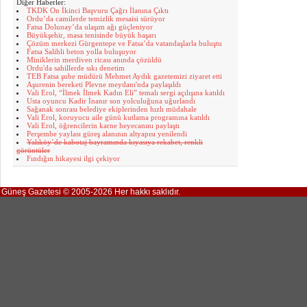
Diğer Haberler:
TKDK On İkinci Başvuru Çağrı İlanına Çıktı
Ordu’da camilerde temizlik mesaisi sürüyor
Fatsa Dolunay’da ulaşım ağı güçleniyor
Büyükşehir, masa tenisinde büyük başarı
Çözüm merkezi Gürgentepe ve Fatsa’da vatandaşlarla buluştu
Fatsa Salihli beton yolla buluşuyor
Miniklerin merdiven ricası anında çözüldü
Ordu'da sahillerde sıkı denetim
TEB Fatsa şube müdürü Mehmet Aydık gazetemizi ziyaret etti
Aşurenin bereketi Plevne meydanı'nda paylaşıldı
Vali Erol, “İlmek İlmek Kadın Eli” temalı sergi açılışına katıldı
Usta oyuncu Kadir İnanır son yolculuğuna uğurlandı
Sağanak sonrası belediye ekiplerinden hızlı müdahale
Vali Erol, koruyucu aile günü kutlama programına katıldı
Vali Erol, öğrencilerin karne heyecanını paylaştı
Perşembe yaylası güreş alanının altyapısı yenilendi
Yalıköy’de kabotaj bayramında kıyasıya rekabet, renkli
görüntüler
Fındığın hikayesi ilgi çekiyor
Güneş Gazetesi © 2005-2026 Her hakkı saklıdır.