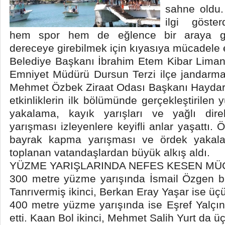
sahne oldu.
ilgi göste
hem spor hem de eğlence bir araya gel
dereceye girebilmek için kıyasıya mücadele e
Belediye Başkanı İbrahim Etem Kibar Liman
Emniyet Müdürü Dursun Terzi ilçe jandar
Mehmet Özbek Ziraat Odası Başkanı Haydar 
etkinliklerin ilk bölümünde gerçekleştirilen 
yakalama, kayık yarışları ve yağlı di
yarışması izleyenlere keyifli anlar yaşattı. Ö
bayrak kapma yarışması ve ördek yakalam
toplanan vatandaşlardan büyük alkış aldı.
YÜZME YARIŞLARINDA NEFES KESEN MÜ
300 metre yüzme yarışında İsmail Özgen bi
Tanrıvermiş ikinci, Berkan Eray Yaşar ise üçü
400 metre yüzme yarışında ise Eşref Yalçın 
etti. Kaan Bol ikinci, Mehmet Salih Yurt da ü