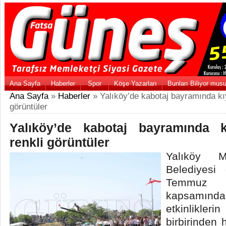
Ana Sayfa
Haberler
Spor
Köşe Yazarları
Bunları Biliyor mus
Ana Sayfa
»
Haberler
» Yalıköy’de kabotaj bayramında kıy
görüntüler
Yalıköy’de kabotaj bayramında k
renkli görüntüler
Yalıköy M
Belediyesi
Temmuz K
kapsamı
etkinlikle
birbirinden 