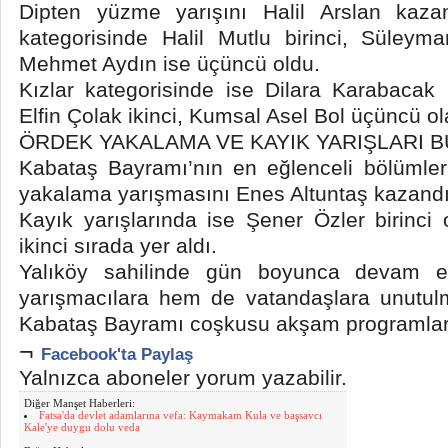
Dipten yüzme yarışını Halil Arslan kaza
kategorisinde Halil Mutlu birinci, Süleym
Mehmet Aydın ise üçüncü oldu.
Kızlar kategorisinde ise Dilara Karabacak b
Elfin Çolak ikinci, Kumsal Asel Bol üçüncü ol
ÖRDEK YAKALAMA VE KAYIK YARIŞLARI B
Kabataş Bayramı’nın en eğlenceli bölümler
yakalama yarışmasını Enes Altuntaş kazandı
Kayık yarışlarında ise Şener Özler birinci
ikinci sırada yer aldı.
Yalıköy sahilinde gün boyunca devam ed
yarışmacılara hem de vatandaşlara unutulm
Kabataş Bayramı coşkusu akşam programları
¬
Facebook'ta Paylaş
Yalnızca aboneler yorum yazabilir.
Diğer Manşet Haberleri:
Fatsa'da devlet adamlarına vefa: Kaymakam Kula ve başsavcı
Kale'ye duygu dolu veda