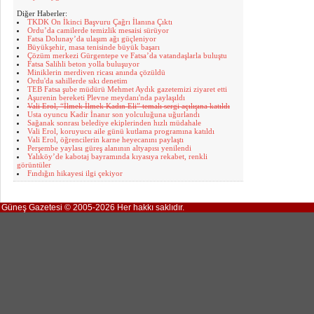
Diğer Haberler:
TKDK On İkinci Başvuru Çağrı İlanına Çıktı
Ordu’da camilerde temizlik mesaisi sürüyor
Fatsa Dolunay’da ulaşım ağı güçleniyor
Büyükşehir, masa tenisinde büyük başarı
Çözüm merkezi Gürgentepe ve Fatsa’da vatandaşlarla buluştu
Fatsa Salihli beton yolla buluşuyor
Miniklerin merdiven ricası anında çözüldü
Ordu'da sahillerde sıkı denetim
TEB Fatsa şube müdürü Mehmet Aydık gazetemizi ziyaret etti
Aşurenin bereketi Plevne meydanı'nda paylaşıldı
Vali Erol, “İlmek İlmek Kadın Eli” temalı sergi açılışına katıldı
Usta oyuncu Kadir İnanır son yolculuğuna uğurlandı
Sağanak sonrası belediye ekiplerinden hızlı müdahale
Vali Erol, koruyucu aile günü kutlama programına katıldı
Vali Erol, öğrencilerin karne heyecanını paylaştı
Perşembe yaylası güreş alanının altyapısı yenilendi
Yalıköy’de kabotaj bayramında kıyasıya rekabet, renkli
görüntüler
Fındığın hikayesi ilgi çekiyor
Güneş Gazetesi © 2005-2026 Her hakkı saklıdır.