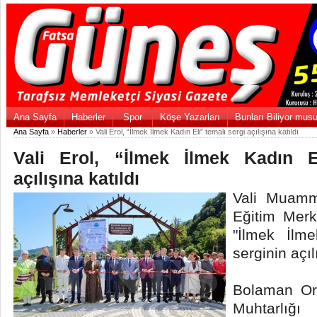
Ana Sayfa
Haberler
Spor
Köşe Yazarları
Bunları Biliyor mus
Ana Sayfa
»
Haberler
» Vali Erol, “İlmek İlmek Kadın Eli” temalı sergi açılışına katıldı
Vali Erol, “İlmek İlmek Kadın E
açılışına katıldı
Vali Muamm
Eğitim Merk
"İlmek İlm
serginin açıl
Bolaman Or
Muhtarlı