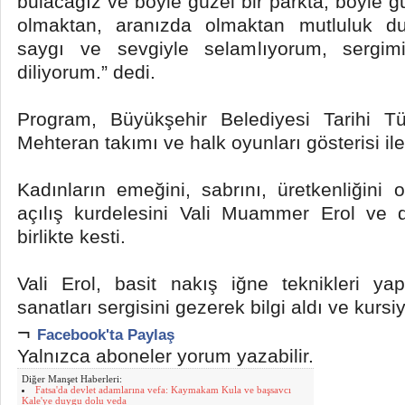
bulacağız ve böyle güzel bir parkta, böyle 
olmaktan, aranızda olmaktan mutluluk du
saygı ve sevgiyle selamlıyorum, sergimi
diliyorum.” dedi.
Program, Büyükşehir Belediyesi Tarihi T
Mehteran takımı ve halk oyunları gösterisi il
Kadınların emeğini, sabrını, üretkenliğini 
açılış kurdelesini Vali Muammer Erol ve d
birlikte kesti.
Vali Erol, basit nakış iğne teknikleri ya
sanatları sergisini gezerek bilgi aldı ve kursiye
¬
Facebook'ta Paylaş
Yalnızca aboneler yorum yazabilir.
Diğer Manşet Haberleri:
Fatsa'da devlet adamlarına vefa: Kaymakam Kula ve başsavcı
Kale'ye duygu dolu veda