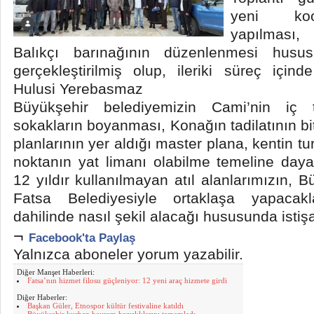
yeni koop
yapılması,
Balıkçı barınağının düzenlenmesi husus
gerçekleştirilmiş olup, ileriki süreç için
Hulusi Yerebasmaz
Büyükşehir belediyemizin Cami’nin iç t
sokakların boyanması, Konağın tadilatının biti
planlarının yer aldığı master plana, kentin t
noktanın yat limanı olabilme temeline daya
12 yıldır kullanılmayan atıl alanlarımızın, 
Fatsa Belediyesiyle ortaklaşa yapacakla
dahilinde nasıl şekil alacağı hususunda istişa
¬
Facebook'ta Paylaş
Yalnızca aboneler yorum yazabilir.
Diğer Manşet Haberleri:
Fatsa’nın hizmet filosu güçleniyor: 12 yeni araç hizmete girdi
Diğer Haberler:
Başkan Güler, Etnospor kültür festivaline katıldı