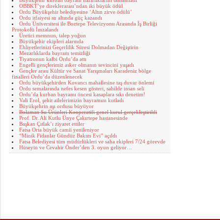
Büyükşehir kurban bayram hazırlıklarını tamamladı
OBBKT’ye direklerarası’ndan iki büyük ödül
Ordu Büyükşehir belediyesine ‘Altın zirve ödülü’
Ordu itfaiyesi su altında güç kazandı
Ordu Üniversitesi ile Boztepe Televizyonu Arasında İş Birliği
Protokolü İmzalandı
Üretici memnun, talep yoğun
Büyükşehir ekipleri alarmda
Ehliyetlerinizi Geçerlilik Süresi Dolmadan Değiştirin
Mezarlıklarda bayram temizliği
Tiyatronun kalbi Ordu’da attı
Engelli gençlerimiz asker olmanın sevincini yaşadı
Gençler arası Kültür ve Sanat Yarışmaları Karadeniz bölge
finalleri Ordu’da düzenlenecek
Ordu büyükşehirden Kovancı mahallesine taş duvar önlemi
Ordu semalarında nefes kesen gösteri, sahilde insan seli
Ordu’da kurban bayramı öncesi kasaplara sıkı denetim!
Vali Erol, şehit ailelerimizin bayramını kutladı
Büyükşehrin aşı ordusu büyüyor
Bolaman Su Ürünleri Kooperatifi genel kurul gerçekleştirildi
Prof. Dr. Ali Kutlu Ünye Çakırtepe hastanesinde
Başkan Çıtlak’ı ziyaret ettiler
Fatsa Orta büyük camii yenileniyor
“Minik Fidanlar Gündüz Bakım Evi” açıldı
Fatsa Belediyesi tüm müdürlükleri ve saha ekipleri 7/24 görevde
Hüseyin ve Cevahir Önder’den 3. oyun geliyor…