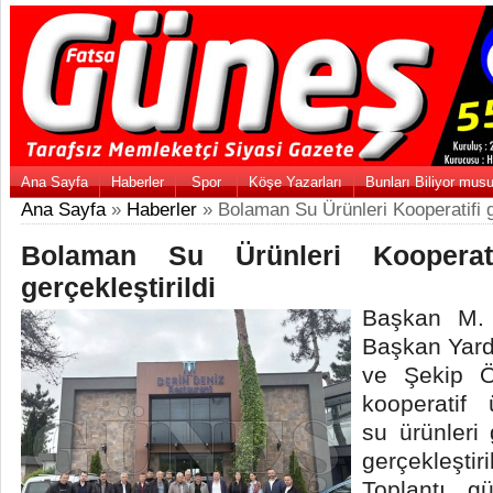
Ana Sayfa
Haberler
Spor
Köşe Yazarları
Bunları Biliyor mus
Ana Sayfa
»
Haberler
» Bolaman Su Ürünleri Kooperatifi ge
Bolaman Su Ürünleri Kooperati
gerçekleştirildi
Başkan M. 
Başkan Yard
ve Şekip Ö
kooperatif ü
su ürünleri 
gerçekleştiril
Toplantı g