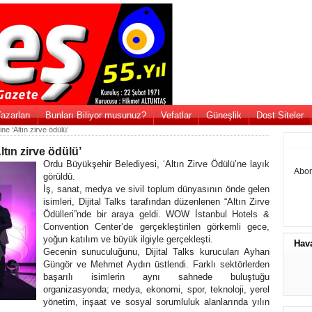
azarları
Bunları Biliyor musunuz?
Vefatlar
Güneşlik
Dost Siteler
e ‘Altın zirve ödülü’
tın zirve ödülü’
Ordu Büyükşehir Belediyesi, ‘Altın Zirve Ödülü’ne layık
Abon
görüldü.
İş, sanat, medya ve sivil toplum dünyasının önde gelen
isimleri, Dijital Talks tarafından düzenlenen “Altın Zirve
Ödülleri”nde bir araya geldi. WOW İstanbul Hotels &
Convention Center’de gerçekleştirilen görkemli gece,
yoğun katılım ve büyük ilgiyle gerçekleşti.
Hav
Gecenin sunuculuğunu, Dijital Talks kurucuları Ayhan
Güngör ve Mehmet Aydın üstlendi. Farklı sektörlerden
başarılı isimlerin aynı sahnede buluştuğu
organizasyonda; medya, ekonomi, spor, teknoloji, yerel
yönetim, inşaat ve sosyal sorumluluk alanlarında yılın