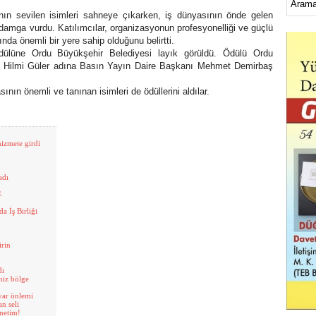
n sevilen isimleri sahneye çıkarken, iş dünyasının önde gelen
e damga vurdu. Katılımcılar, organizasyonun profesyonelliği ve güçlü
nda önemli bir yere sahip olduğunu belirtti.
ödülüne Ordu Büyükşehir Belediyesi layık görüldü. Ödülü Ordu
 Hilmi Güler adına Basın Yayın Daire Başkanı Mehmet Demirbaş
ın önemli ve tanınan isimleri de ödüllerini aldılar.
hizmete girdi
adı
’
a İş Birliği
irin
dı
niz bölge
var önlemi
n seli
netim!