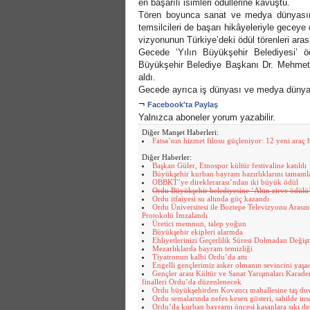
en başarılı isimleri ödüllerine kavuştu.
Tören boyunca sanat ve medya dünyasını
temsilcileri de başarı hikâyeleriyle gecey
vizyonunun Türkiye’deki ödül törenleri arası
Gecede ‘Yılın Büyükşehir Belediyesi’ 
Büyükşehir Belediye Başkanı Dr. Mehmet
aldı.
Gecede ayrıca iş dünyası ve medya dünyasın
¬
Facebook'ta Paylaş
Yalnızca aboneler yorum yazabilir.
Diğer Manşet Haberleri:
Fatsa’nın hizmet filosu güçleniyor: 12 yeni araç 
Diğer Haberler:
Başkan Güler, Etnospor kültür festivaline katıldı
Büyükşehir kurban bayram hazırlıklarını tamaml
OBBKT’ye direklerarası’ndan iki büyük ödül
Ordu Büyükşehir belediyesine ‘Altın zirve ödülü
Ordu itfaiyesi su altında güç kazandı
Ordu Üniversitesi ile Boztepe Televizyonu Arasınd
Protokolü İmzalandı
Üretici memnun, talep yoğun
Büyükşehir ekipleri alarmda
Ehliyetlerinizi Geçerlilik Süresi Dolmadan Değişt
Mezarlıklarda bayram temizliği
Tiyatronun kalbi Ordu’da attı
Engelli gençlerimiz asker olmanın sevincini yaşa
Gençler arası Kültür ve Sanat Yarışmaları Karade
finalleri Ordu’da düzenlenecek
Ordu büyükşehirden Kovancı mahallesine taş du
Ordu semalarında nefes kesen gösteri, sahilde insa
Ordu’da kurban bayramı öncesi kasaplara sıkı de