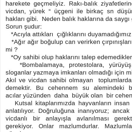
harekete geçmeliyiz. Rakı-balık ziyafetlerind
vicdan, yürek “ üçgeni ile birkaç sn düşü
hakları gibi. Neden balık haklarına da saygı
Sorun şudur:
*Acıyla attıkları çığlıklarını duyamadığımız 
*Ağır ağır boğulup can verirken çırpınışlar
mi ?
*Oy sahibi olup haklarını talep edemedikleri
*Bombalamaya, protestolara, yürüyüş
sloganlar yazmaya imkanları olmadığı için m
Akıl ve vicdan sahibi olmayan toplumlar
demektir. Bu cehennem su alemindeki bal
acılar yüzünden daha büyük olan bir cehe
Kutsal kitaplarımızda hayvanların insan re
anlatılıyor. Doğruluğuna inanıyoruz; ancak
vicdanlı bir anlayışla avlanılması gere
gerekiyor. Onlar mazlumdurlar. Mazluml