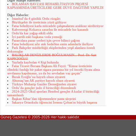
Diğer Manşet Haberleri:
BOLAMAN HAVZASI REHABİLİTASYON PROJESİ
KAPSAMINDA ÜRETİCİLERE GEBE DÜVE DAĞITIMI YAPILDI
Diğer Haberler:
İstanbul’da 4 günlük Ordu rüzgârı
Büyükşehir ile üreticinin yüzü gülüyor
Fatsa belediyesi karla mücadele çalışmalarını aralıksız sürdürüyor
Kahverengi Kokarca zararlısı ile mücadele hız kazandı
Ordu'da kar yağışı etkili oldu
İyi partili eski başkana veda yemeği
Pazarcılara pazar yerleri için çevre bilinci çağrısı
Fatsa belediyesi sıfır atık hedefine emin adımlarla ilerliyor
Park Bahçeler müdürlüğü ekiplerinden yeşil alanlara özenli
dokunuşlar
BALIKLAR DENİZLERDE BOĞULMASIN... Prof. Dr. Sait
KAPICIOĞLU
Yaylada kaybolan 4 Kişi bulundu
Fatsa Ticaret Borsası Başkanı Ali Feyzi: “Kimse üreticinin
elindeki fındığı bir paket sigara parasına bir yıl önceki fiyata alma
sevdasına kapılmasın, ya da bu sevdadan vaz geçsin”
Burak Eroğlu’na hayırlı olsun ziyareti
Altuntaş’tan AK partiye hayırlı olsun ziyareti
Türkiye Muharip Gaziler Derneğinden ziyaret
Ordu’da gençler judo il birinciliği düzenlendi
2024-2025 Okul sporları Hentbol gençler A kızlar il birinciliği
tamamlandı
Başkan Kibar’dan öğretmenlere pasta sürprizi
Sakarya Ortaokulu öğrencisi İremsu Çoban'ın büyük başarısı
Güneş Gazetesi © 2005-2026 Her hakkı saklıdır.