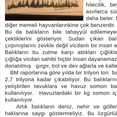
hilecilik, b
asırlarca s
daha beter. B
diğer memeli hayvanlarınkine çok benzerdir.
Bu da balıkların bile tahayyül edilemey
çektiklerini gösteriyor. Sudan çıkan bal
çırpınışlarını zevkle değil vicdanlı bir insa
Balıkların bu zulme karşı attıkları çığlıkl
çığlığa vicdan sahibi hiçbir insan dayanamazd
donatılmış gırgır, trol ve dev ağlarla ve kall
BM raporlarına göre yılda bir trilyon ton ba
2,7 trilyona kadar çıkabiliyor. Bu balıkların
yetiştirilen tavuklara ve havuz somon ba
kullanılıyor. Havuzlardaki bir kg somon i
kullanılıyor.
Artık balıkların deniz, nehir ve göll
haklarına saygı göstermeliyiz. Bu özgürl