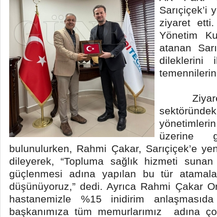
Sarıçiçek’i 
ziyaret ett
Yönetim Ku
atanan Sarı
dileklerini
temennileri
Ziyaret 
sektöründek
yönetimler
üzerine g
bulunulurken, Rahmi Çakar, Sarıçiçek’e yen
dileyerek, “Topluma sağlık hizmeti suna
güçlenmesi adına yapılan bu tür atamala
düşünüyoruz,” dedi. Ayrıca Rahmi Çakar 
hastanemizle %15 inidirim anlaşmasıda
başkanımıza tüm memurlarımız adına ço