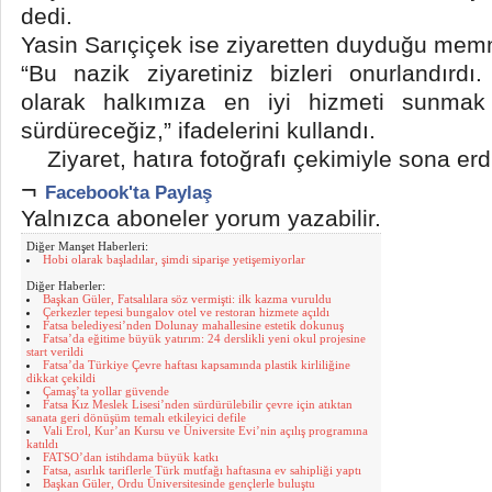
dedi.
Yasin Sarıçiçek ise ziyaretten duyduğu memnu
“Bu nazik ziyaretiniz bizleri onurlandırd
olarak halkımıza en iyi hizmeti sunmak 
sürdüreceğiz,” ifadelerini kullandı.
Ziyaret, hatıra fotoğrafı çekimiyle sona erd
¬
Facebook'ta Paylaş
Yalnızca aboneler yorum yazabilir.
Diğer Manşet Haberleri:
Hobi olarak başladılar, şimdi siparişe yetişemiyorlar
Diğer Haberler:
Başkan Güler, Fatsalılara söz vermişti: ilk kazma vuruldu
Çerkezler tepesi bungalov otel ve restoran hizmete açıldı
Fatsa belediyesi’nden Dolunay mahallesine estetik dokunuş
Fatsa’da eğitime büyük yatırım: 24 derslikli yeni okul projesine
start verildi
Fatsa’da Türkiye Çevre haftası kapsamında plastik kirliliğine
dikkat çekildi
Çamaş’ta yollar güvende
Fatsa Kız Meslek Lisesi’nden sürdürülebilir çevre için atıktan
sanata geri dönüşüm temalı etkileyici defile
Vali Erol, Kur’an Kursu ve Üniversite Evi’nin açılış programına
katıldı
FATSO’dan istihdama büyük katkı
Fatsa, asırlık tariflerle Türk mutfağı haftasına ev sahipliği yaptı
Başkan Güler, Ordu Üniversitesinde gençlerle buluştu