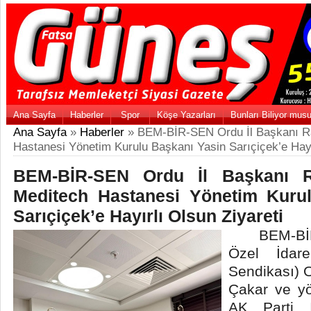
Ana Sayfa
Haberler
Spor
Köşe Yazarları
Bunları Biliyor mus
Ana Sayfa
»
Haberler
» BEM-BİR-SEN Ordu İl Başkanı R
Hastanesi Yönetim Kurulu Başkanı Yasin Sarıçiçek’e Hayı
BEM-BİR-SEN Ordu İl Başkanı R
Meditech Hastanesi Yönetim Kuru
Sarıçiçek’e Hayırlı Olsun Ziyareti
BEM-BİR-
Özel İdare
Sendikası) 
Çakar ve yö
AK Parti 