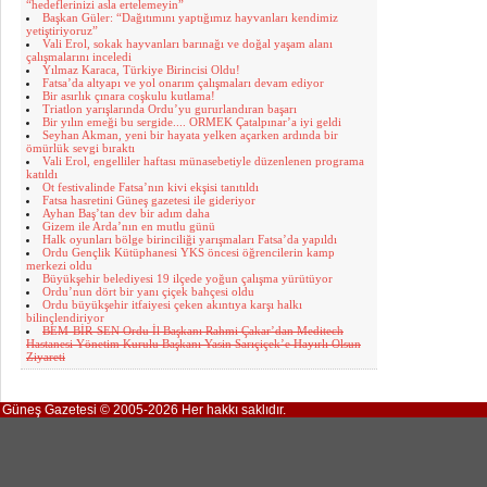
“hedeflerinizi asla ertelemeyin”
Başkan Güler: “Dağıtımını yaptığımız hayvanları kendimiz
yetiştiriyoruz”
Vali Erol, sokak hayvanları barınağı ve doğal yaşam alanı
çalışmalarını inceledi
Yılmaz Karaca, Türkiye Birincisi Oldu!
Fatsa’da altyapı ve yol onarım çalışmaları devam ediyor
Bir asırlık çınara coşkulu kutlama!
Triatlon yarışlarında Ordu’yu gururlandıran başarı
Bir yılın emeği bu sergide.... ORMEK Çatalpınar’a iyi geldi
Seyhan Akman, yeni bir hayata yelken açarken ardında bir
ömürlük sevgi bıraktı
Vali Erol, engelliler haftası münasebetiyle düzenlenen programa
katıldı
Ot festivalinde Fatsa’nın kivi ekşisi tanıtıldı
Fatsa hasretini Güneş gazetesi ile gideriyor
Ayhan Baş’tan dev bir adım daha
Gizem ile Arda’nın en mutlu günü
Halk oyunları bölge birinciliği yarışmaları Fatsa’da yapıldı
Ordu Gençlik Kütüphanesi YKS öncesi öğrencilerin kamp
merkezi oldu
Büyükşehir belediyesi 19 ilçede yoğun çalışma yürütüyor
Ordu’nun dört bir yanı çiçek bahçesi oldu
Ordu büyükşehir itfaiyesi çeken akıntıya karşı halkı
bilinçlendiriyor
BEM-BİR-SEN Ordu İl Başkanı Rahmi Çakar’dan Meditech
Hastanesi Yönetim Kurulu Başkanı Yasin Sarıçiçek’e Hayırlı Olsun
Ziyareti
Güneş Gazetesi © 2005-2026 Her hakkı saklıdır.