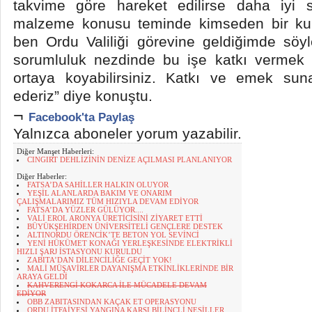
takvime göre hareket edilirse daha iyi s
malzeme konusu teminde kimseden bir kur
ben Ordu Valiliği görevine geldiğimde söyle
sorumluluk nezdinde bu işe katkı vermek i
ortaya koyabilirsiniz. Katkı ve emek su
ederiz” diye konuştu.
¬
Facebook'ta Paylaş
Yalnızca aboneler yorum yazabilir.
Diğer Manşet Haberleri:
CINGIRT DEHLİZİNİN DENİZE AÇILMASI PLANLANIYOR
Diğer Haberler:
FATSA’DA SAHİLLER HALKIN OLUYOR
YEŞİL ALANLARDA BAKIM VE ONARIM
ÇALIŞMALARIMIZ TÜM HIZIYLA DEVAM EDİYOR
FATSA’DA YÜZLER GÜLÜYOR....
VALİ EROL ARONYA ÜRETİCİSİNİ ZİYARET ETTİ
BÜYÜKŞEHİRDEN ÜNİVERSİTELİ GENÇLERE DESTEK
ALTINORDU ÖRENCİK’TE BETON YOL SEVİNCİ
YENİ HÜKÜMET KONAĞI YERLEŞKESİNDE ELEKTRİKLİ
HIZLI ŞARJ İSTASYONU KURULDU
ZABITA’DAN DİLENCİLİĞE GEÇİT YOK!
MALİ MÜŞAVİRLER DAYANIŞMA ETKİNLİKLERİNDE BİR
ARAYA GELDİ
KAHVERENGİ KOKARCA İLE MÜCADELE DEVAM
EDİYOR
OBB ZABITASINDAN KAÇAK ET OPERASYONU
ORDU İTFAİYESİ YANGINA KARŞI BİLİNÇLİ NESİLLER