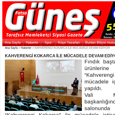
Ana Sayfa
Haberler
Spor
Köşe Yazarları
Bunları Biliyor mus
Ana Sayfa
»
Haberler
» KAHVERENGİ KOKARCA İLE MÜCADELE DEVAM EDİYOR
KAHVERENGİ KOKARCA İLE MÜCADELE DEVAM EDİ
Fındık baş
ürünleri
“Kahvere
mücadele içi
yapıldı.
Vali M
başkanlığın
salonunda
“Kahverengi Kokarca" ile mücadele istişar