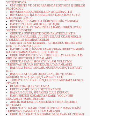
YETİŞTİRİYOR
ÜNİVERSİTE VE OTSO ARASINDA EĞİTİMDE İŞ BİRLİĞİ
PROTOKOLÜ
BÜYÜKŞEHİR ÖĞRENCİLERİN AYAĞINA GİTTİ
BÜYÜKŞEHİR, İKİ MAHALLENİN DAHA İÇME SUYU
SORUNUNU ÇÖZDÜ
BÜYÜKŞEHİR ZABITASI ÖĞRENCİLERİN YANINDA
DAVET’İN KAPILARI HERKESE AÇIK
ORDU’DA SEL VE TAŞKINLARA KARŞI ERKEN UYARI
SİSTEMİ DEVREDE
ORDU’DA ÜNİVERSİTE OKUMAK AYRICALIKTIR
BAŞKAN KARLIBEL ULUBEY ZİRAAT ODASI MECLİS
ÜYELERİ İLE BİR ARAYA GELDİ
Ordu’nun ilk Kent Lokantası... ALTINORDU BELEDİYESİ
KENT LOKANTASI AÇILDI
HAYIRSEVER İŞ İNSANI TARAFINDAN ORDU’YA MOBİL
KANSER TARAMA ARACI HİBE EDİLDİ
ORDU ÜNİVERSİTESİ VE TÜRK KIZILAY ARASINDA İŞ
BİRLİĞİ PROTOKOLÜ İMZALANDI
ORDU’DA KAMU SPOR OYUNLARI VOLEYBOL
TURNUVASI BÜYÜK HEYECANLA TAMAMLANDI
BAŞARILI PEHLİVANLAR, MUSTAFA GENÇ’İ ZİYARET
ETTİ
BAŞARILI ATICILAR ORDU GENÇLİK VE SPOR İL
MÜDÜRÜ MUSTAFA GENÇ’İ ZİYARET ETTİ
TÜRKİYE 3.SÜ ÖYKÜ ÖZÇELİK’TEN MUSTAFA GENÇ’E
ZİYARET
KUMRU’DA İŞLER YOLUNDA
ÜRETEN ORDU’NUN ÜRETEN KADINI
BAŞKAN GÜLER, SPEAKİNG CLUB KONUĞU
KAHVERENGİ KOKARCAYA KARŞI YOĞUN BİR
MÜCADELE YÜRÜTÜLECEK
AHİLİK HAFTASI, DÜZENLENEN ETKİNLİKLERLE
KUTLANDI
ORDU’DA “2. KAMU SPOR OYUNLARI” MASA TENİSİ
TURNUVASI BAŞARIYLA TAMAMLANDI
ORDU İLE TOKAT’I BİRBİRİNE BAĞLAYAN GÜZERGAH