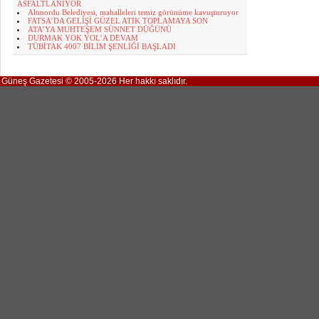
ASFALTLANIYOR
Altınordu Belediyesi, mahalleleri temiz görünüme kavuşturuyor
FATSA’DA GELİŞİ GÜZEL ATIK TOPLAMAYA SON
ATA’YA MUHTEŞEM SÜNNET DÜĞÜNÜ
DURMAK YOK YOL’A DEVAM
TÜBİTAK 4007 BİLİM ŞENLİĞİ BAŞLADI
Güneş Gazetesi © 2005-2026 Her hakkı saklıdır.