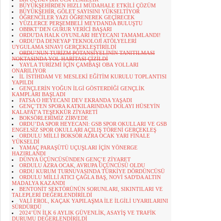
BÜYÜKŞEHİRDEN HIZLI MÜDAHALE ETKİLİ ÇÖZÜM
BÜYÜKŞEHİR, GÖLET SAYISINI YÜKSELTİYOR
ÖĞRENCİLER YAZI ÖĞRENEREK GEÇİRECEK
YÜZLERCE PERŞEMBELİ MEYDANDA BULUŞTU
OBBKT’DEN GURUR VERİCİ BAŞARI
ORDU'DA HALK OYUNLARI HEYECANI TAMAMLANDI!
ORDU’DA DENEYAP TEKNOLOJİ ATÖLYELERİ
UYGULAMA SINAVI GERÇEKLEŞTİRİLDİ
ORDU’NUN TURİZM POTANSİYELİNİN TANITILMASI
NOKTASINDA YOL HARİTASI ÇİZİLDİ
YAYLA TURİZMİ İÇİN ÇAMBAŞI OBA YOLLARI
ONARILIYOR
İL İSTİHDAM VE MESLEKİ EĞİTİM KURULU TOPLANTISI
YAPILDI
GENÇLERİN YOĞUN İLGİ GÖSTERDİĞİ GENÇLİK
KAMPLARI BAŞLADI
FATSA O HEYECANI DEV EKRANDA YAŞADI
GENÇ’TEN SPORA KATKILARINDAN DOLAYI HÜSEYİN
KALAFAT'A TEŞEKKÜR ZİYARETİ
BOKSÖRLERİMİZ ZİRVEDE
ORDU’DA SPOR HEYECANI: GSB SPOR OKULLARI VE GSB
ENGELSİZ SPOR OKULLARI AÇILIŞ TÖRENİ GERÇEKLEŞ
ORDULU MİLLİ BOKSÖR AZRA OCAK YARI FİNALE
YÜKSELDİ
YAMAÇ PARAŞÜTÜ UÇUŞLARI İÇİN YÖNERGE
HAZIRLANDI
DÜNYA ÜÇÜNCÜSÜNDEN GENÇ’E ZİYARET
ORDULU AZRA OCAK, AVRUPA ÜÇÜNCÜSÜ OLDU
ORDU KURUM TURNUVASINDA TÜRKİYE DÖRDÜNCÜSÜ
ORDULU MİLLİ ATICI ÇAĞLA BAŞ, NOVİ SAD'DA ALTIN
MADALYA KAZANDI
BENTONİT SEKTÖRÜNÜN SORUNLARI, SIKINTILARI VE
TALEPLERİ DEĞERLENDİRİLDİ
VALİ EROL, KAÇAK YAPILAŞMA İLE İLGİLİ UYARILARINI
SÜRDÜRDÜ
2024’ÜN İLK 6 AYLIK GÜVENLİK, ASAYİŞ VE TRAFİK
DURUMU DEĞERLENDİRİLDİ