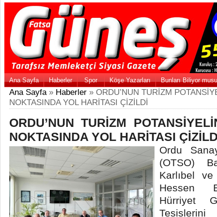
Ana Sayfa
Haberler
Spor
Köşe Yazarları
Bunları Biliyor mus
Ana Sayfa
»
Haberler
» ORDU’NUN TURİZM POTANSİYE
NOKTASINDA YOL HARİTASI ÇİZİLDİ
ORDU’NUN TURİZM POTANSİYELİN
NOKTASINDA YOL HARİTASI ÇİZİLD
Ordu Sanay
(OTSO) Ba
Karlıbel ve
Hessen Bö
Hürriyet 
Tesisleri