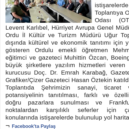
istişarelerd
Toplantıya O
Odası (OT
Levent Karlıbel, Hürriyet Avrupa Genel Mü
Ordu İl Kültür ve Turizm Müdürü Uğur Top
dışında kültürel ve ekonomik tanıtımı için y
gösteren Ordulu emekli öğretmen Meh
eğitimci ve gazeteci Muhittin Özcan, Boei
büyük şirketlere yazılım hizmetleri veren b
kurucusu Doç. Dr. Emrah Karabağ, Gazete
Grafiker/Çizer Gazeteci Hasan Öztekin katıldı
Toplantıda Şehrimizin sanayi, ticaret 
potansiyelinin tanıtılması, farklı ve özell
doğru pazarlara sunulması ve Frankfur
noktalardan karşılıklı seferler için ç
konularında istişarelerde bulunulup yol haritas
¬
Facebook'ta Paylaş