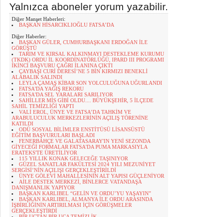
Yalnızca aboneler yorum yazabilir.
Diğer Manşet Haberleri:
BAŞKAN HİSARCIKLIOĞLU FATSA’DA
Diğer Haberler:
BAŞKAN GÜLER, CUMHURBAŞKANI ERDOĞAN İLE
GÖRÜŞTÜ
TARIM VE KIRSAL KALKINMAYI DESTEKLEME KURUMU
(TKDK) ORDU İL KOORDİNATÖRLÜĞÜ, IPARD III PROGRAMI
İKİNCİ BAŞVURU ÇAĞRI İLANINA ÇIKTI
ÇAYBAŞI CURİ DERESİ’NE 5 BİN KIRMIZI BENEKLİ
ALABALIK SALINDI
LEYLA ÇAMAŞ KİBAR SON YOLCULUĞUNA UĞURLANDI
FATSA'DA YAĞIŞ REKORU
FATSA'DA SEL YARALARI SARILIYOR
SAHİLLER MİS GİBİ OLDU.... BÜYÜKŞEHİR, 5 İLÇEDE
SAHİL TEMİZLİĞİ YAPTI
VALİ EROL, ÜNYE VE FATSA’DA TAHKİM VE
ARABULUCULUK MERKEZLERİNİN AÇILIŞ TÖRENİNE
KATILDI
ODÜ SOSYAL BİLİMLER ENSTİTÜSÜ LİSANSÜSTÜ
EĞİTİM BAŞVURULARI BAŞLADI
FENERBAHÇE VE GALATASARAY'IN YENİ SEZONDA
GİYECEĞİ FORMALAR FATSA'DA PUMA MARKASIYLA
ERATEKS'TE ÜRETİLİYOR
115 YILLIK KONAK GELECEĞE TAŞINIYOR
GÜZEL SANATLAR FAKÜLTESİ 2024 YILI MEZUNİYET
SERGİSİ’NİN AÇILIŞI GERÇEKLEŞTİRİLDİ
ÜNYE GÖLEVİ MAHALLESİNİN ALT YAPISI GÜÇLENİYOR
AİLE DESTEK MERKEZİ, BİNLERCE VATANDAŞA
DANIŞMANLIK YAPIYOR
BAŞKAN KARLIBEL “GELİN VE ORDU’YU YAŞAYIN”
BAŞKAN KARLIBEL, ALMANYA İLE ORDU ARASINDA
İŞBİRLİĞİNİN ARTIRILMASI İÇİN GÖRÜŞMELER
GERÇEKLEŞTİRDİ
BİR UÇTAN BİR UCA TEMİZLİK