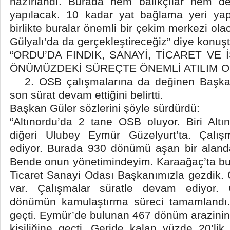
hazırlandı. Burada hem balıkçılar hem de 
yapılacak. 10 kadar yat bağlama yeri yapı
birlikte buralar önemli bir çekim merkezi ol
Gülyalı’da da gerçekleştireceğiz” diye konuş
“ORDU’DA FINDIK, SANAYİ, TİCARET VE
ÖNÜMÜZDEKİ SÜREÇTE ÖNEMLİ ATILIM 
2. OSB çalışmalarına da değinen Başkan 
son sürat devam ettiğini belirtti.
Başkan Güler sözlerini şöyle sürdürdü:
“Altınordu’da 2 tane OSB oluyor. Biri Altı
diğeri Ulubey Eymür Güzelyurt’ta. Çalış
ediyor. Burada 930 dönümü aşan bir aland
Bende onun yönetimindeyim. Karaağaç’ta 
Ticaret Sanayi Odası Başkanımızla gezdik. 
var. Çalışmalar süratle devam ediyor.
dönümün kamulaştırma süreci tamamlandı. 
geçti. Eymür’de bulunan 467 dönüm arazinin
kişiliğine geçti. Geride kalan yüzde 20’li