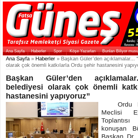
Ana Sayfa
Haberler
Spor
Köşe Yazarları
Bunları Biliyor mus
Ana Sayfa
»
Haberler
» Başkan Güler’den açıklamalar... 
olarak çok önemli katkılarla Ordu şehir hastanesini yapıy
Başkan Güler’den açıklamalar.
belediyesi olarak çok önemli katk
hastanesini yapıyoruz”
Ordu Büy
Meclisi 
Toplantısı
konuşan Bü
Başkan Dr.