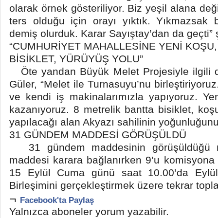
olarak örnek gösteriliyor. Biz yeşil alana deği
ters olduğu için orayı yıktık. Yıkmazsak 
demiş olurduk. Karar Sayıştay’dan da geçti”
“CUMHURİYET MAHALLESİNE YENİ KOŞU
BİSİKLET, YÜRÜYÜŞ YOLU”
Öte yandan Büyük Melet Projesiyle ilgili 
Güler, “Melet ile Turnasuyu’nu birleştiriyoru
ve kendi iş makinalarımızla yapıyoruz. Ye
kazanıyoruz. 8 metrelik bantta bisiklet, ko
yapılacağı alan Akyazı sahilinin yoğunluğun
31 GÜNDEM MADDESİ GÖRÜŞÜLDÜ
31 gündem maddesinin görüşüldüğü m
maddesi karara bağlanırken 9’u komisyona h
15 Eylül Cuma günü saat 10.00’da Eylül 
Birleşimini gerçekleştirmek üzere tekrar topl
¬
Facebook'ta Paylaş
Yalnızca aboneler yorum yazabilir.