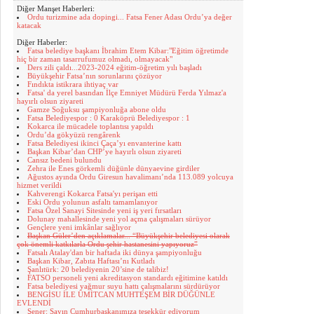
Diğer Manşet Haberleri:
Ordu turizmine ada dopingi... Fatsa Fener Adası Ordu’ya değer
katacak
Diğer Haberler:
Fatsa belediye başkanı İbrahim Etem Kibar:"Eğitim öğretimde
hiç bir zaman tasarrufumuz olmadı, olmayacak"
Ders zili çaldı...2023-2024 eğitim-öğretim yılı başladı
Büyükşehir Fatsa’nın sorunlarını çözüyor
Fındıkta istikrara ihtiyaç var
Fatsa' da yerel basından İlçe Emniyet Müdürü Ferda Yılmaz'a
hayırlı olsun ziyareti
Gamze Soğuksu şampiyonluğa abone oldu
Fatsa Belediyespor : 0 Karaköprü Belediyespor : 1
Kokarca ile mücadele toplantısı yapıldı
Ordu’da gökyüzü rengârenk
Fatsa Belediyesi ikinci Çaça’yı envanterine kattı
Başkan Kibar’dan CHP’ye hayırlı olsun ziyareti
Cansız bedeni bulundu
Zehra ile Enes görkemli düğünle dünyaevine girdiler
Ağustos ayında Ordu Giresun havalimanı’nda 113.089 yolcuya
hizmet verildi
Kahverengi Kokarca Fatsa'yı perişan etti
Eski Ordu yolunun asfaltı tamamlanıyor
Fatsa Özel Sanayi Sitesinde yeni iş yeri fırsatları
Dolunay mahallesinde yeni yol açma çalışmaları sürüyor
Gençlere yeni imkânlar sağlıyor
Başkan Güler’den açıklamalar... “Büyükşehir belediyesi olarak
çok önemli katkılarla Ordu şehir hastanesini yapıyoruz”
Fatsalı Atalay'dan bir haftada iki dünya şampiyonluğu
Başkan Kibar, Zabıta Haftası’nı Kutladı
Şanlıtürk: 20 belediyenin 20’sine de talibiz!
FATSO personeli yeni akreditasyon standardı eğitimine katıldı
Fatsa belediyesi yağmur suyu hattı çalışmalarını sürdürüyor
BENGİSU İLE ÜMİTCAN MUHTEŞEM BİR DÜĞÜNLE
EVLENDİ
Şener: Sayın Cumhurbaşkanımıza teşekkür ediyorum