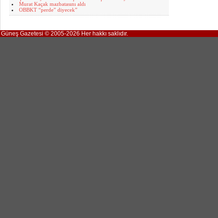
Murat Kaçak mazbatasını aldı
OBBKT “perde” diyecek”
Güneş Gazetesi © 2005-2026 Her hakkı saklıdır.