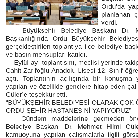
Ordu’da ya
planlanan ça
verdi.
Büyükşehir Belediye Başkanı Dr. M
Başkanlığında Ordu Büyükşehir Belediyes
gerçekleştirilen toplantıya ilçe belediye baş
ve basın mensupları katıldı.
Eylül ayı toplantısını, meclisi yerinde tak
Cahit Zarifoğlu Anadolu Lisesi 12. Sınıf öğr
açtı. Toplantının açılışında bir konuşma
yapılan ve özellikle gençlere hitap eden çalı
Güler’e teşekkür etti.
“BÜYÜKŞEHİR BELEDİYESİ OLARAK ÇOK 
ORDU ŞEHİR HASTANESİNİ YAPIYORUZ”
Gündem maddelerine geçmeden önce
Belediye Başkanı Dr. Mehmet Hilmi Güle
kamuoyuna yapılan çalışmalarla ilgili görs