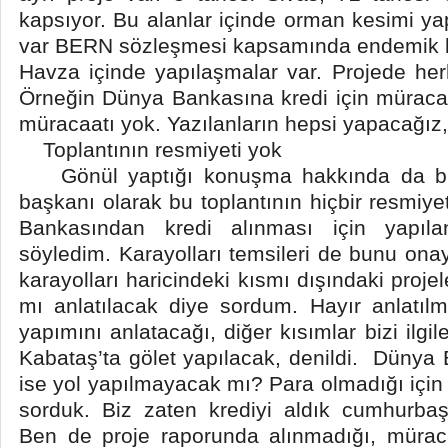
kapsıyor. Bu alanlar içinde orman kesimi yap
var BERN sözleşmesi kapsamında endemik bi
Havza içinde yapılaşmalar var. Projede her
Örneğin Dünya Bankasına kredi için müraca
müracaatı yok. Yazılanların hepsi yapacağız, 
Toplantının resmiyeti yok
Gönül yaptığı konuşma hakkında da bil
başkanı olarak bu toplantının hiçbir resmiy
Bankasından kredi alınması için yapıla
söyledim. Karayolları temsileri de bunu ona
karayolları haricindeki kısmı dışındaki projele
mı anlatılacak diye sordum. Hayır anlatı
yapımını anlatacağı, diğer kısımlar bizi ilgi
Kabataş’ta gölet yapılacak, denildi. Dünya
ise yol yapılmayacak mı? Para olmadığı için m
sorduk. Biz zaten krediyi aldık cumhurbaş
Ben de proje raporunda alınmadığı, müraca