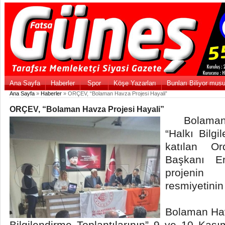
Ana Sayfa
Haberler
Spor
Köşe Yazarları
Bunları Biliyor mus
Ana Sayfa
»
Haberler
» ORÇEV, “Bolaman Havza Projesi Hayali”
ORÇEV, “Bolaman Havza Projesi Hayali”
Bolaman H
“Halkı Bilgi
katılan O
Başkanı Er
projenin
resmiyetinin
Bolaman Havz
Bilgilendirme Toplantılarının” 9 ve 10 Kası