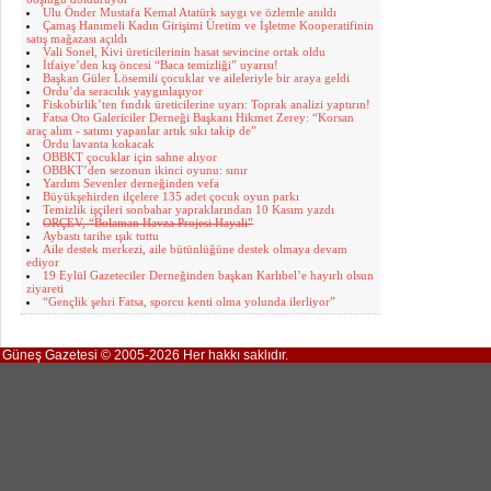
Ulu Önder Mustafa Kemal Atatürk saygı ve özlemle anıldı
Çamaş Hanımeli Kadın Girişimi Üretim ve İşletme Kooperatifinin
satış mağazası açıldı
Vali Sonel, Kivi üreticilerinin hasat sevincine ortak oldu
İtfaiye’den kış öncesi “Baca temizliği” uyarısı!
Başkan Güler Lösemili çocuklar ve aileleriyle bir araya geldi
Ordu’da seracılık yaygınlaşıyor
Fiskobirlik’ten fındık üreticilerine uyarı: Toprak analizi yaptırın!
Fatsa Oto Galericiler Derneği Başkanı Hikmet Zerey: “Korsan
araç alım - satımı yapanlar artık sıkı takip de”
Ordu lavanta kokacak
OBBKT çocuklar için sahne alıyor
OBBKT’den sezonun ikinci oyunu: sınır
Yardım Sevenler derneğinden vefa
Büyükşehirden ilçelere 135 adet çocuk oyun parkı
Temizlik işçileri sonbahar yapraklarından 10 Kasım yazdı
ORÇEV, “Bolaman Havza Projesi Hayali”
Aybastı tarihe ışık tuttu
Aile destek merkezi, aile bütünlüğüne destek olmaya devam
ediyor
19 Eylül Gazeteciler Derneğinden başkan Karlıbel’e hayırlı olsun
ziyareti
“Gençlik şehri Fatsa, sporcu kenti olma yolunda ilerliyor”
Güneş Gazetesi © 2005-2026 Her hakkı saklıdır.