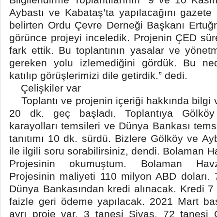
Aybastı ve Kabataş’ta yapılacağını gazete i
belirten Ordu Çevre Derneği Başkanı Ertuğru
görünce projeyi inceledik. Projenin ÇED sürec
fark ettik. Bu toplantının yasalar ve yönet
gereken yolu izlemediğini gördük. Bu ned
katılıp görüşlerimizi dile getirdik.” dedi.
Çelişkiler var
Toplantı ve projenin içeriği hakkında bilgi 
20 dk. geç başladı. Toplantıya Gölköy
karayolları temsileri ve Dünya Bankası temsilc
tanıtımı 10 dk. sürdü. Bizlere Gölköy ve Ay
ile ilgili soru sorabilirsiniz, dendi. Bolaman
Projesinin okumuştum. Bolaman Havza
Projesinin maliyeti 110 milyon ABD doları.
Dünya Bankasından kredi alınacak. Kredi 7
faizle geri ödeme yapılacak. 2021 Mart ba
ayrı proje var. 3 tanesi Sivas, 72 tanesi O