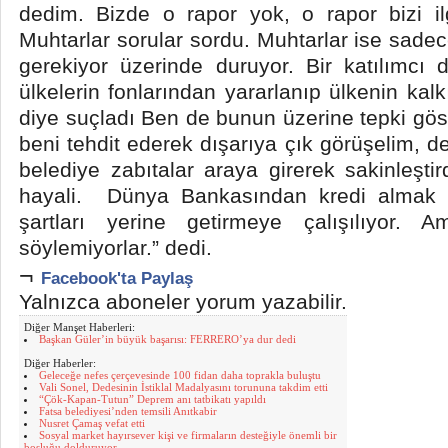
dedim. Bizde o rapor yok, o rapor bizi ilgi
Muhtarlar sorular sordu. Muhtarlar ise sadec
gerekiyor üzerinde duruyor. Bir katılımcı d
ülkelerin fonlarından yararlanıp ülkenin kalk
diye suçladı Ben de bunun üzerine tepki gös
beni tehdit ederek dışarıya çık görüşelim, d
belediye zabıtalar araya girerek sakinleştir
hayali. Dünya Bankasından kredi almak iç
şartları yerine getirmeye çalışılıyor. 
söylemiyorlar.” dedi.
¬
Facebook'ta Paylaş
Yalnızca aboneler yorum yazabilir.
Diğer Manşet Haberleri:
Başkan Güler’in büyük başarısı: FERRERO’ya dur dedi
Diğer Haberler:
Geleceğe nefes çerçevesinde 100 fidan daha toprakla buluştu
Vali Sonel, Dedesinin İstiklal Madalyasını torununa takdim etti
“Çök-Kapan-Tutun” Deprem anı tatbikatı yapıldı
Fatsa belediyesi’nden temsili Anıtkabir
Nusret Çamaş vefat etti
Sosyal market hayırsever kişi ve firmaların desteğiyle önemli bir
boşluğu dolduruyor