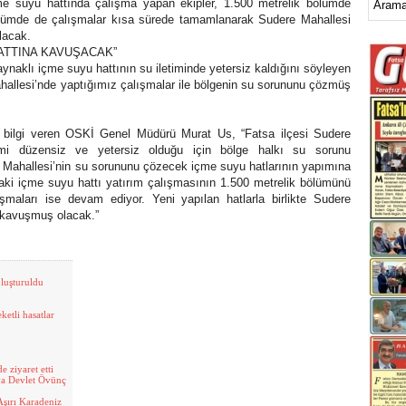
e suyu hattında çalışma yapan ekipler, 1.500 metrelik bölümde
ölümde de çalışmalar kısa sürede tamamlanarak Sudere Mahallesi
olacak.
HATTINA KAVUŞACAK”
naklı içme suyu hattının su iletiminde yetersiz kaldığını söyleyen
llesi’nde yaptığımız çalışmalar ile bölgenin su sorununu çözmüş
 bilgi veren OSKİ Genel Müdürü Murat Us, “Fatsa ilçesi Sudere
mi düzensiz ve yetersiz olduğu için bölge halkı su sorunu
Mahallesi’nin su sorununu çözecek içme suyu hatlarının yapımına
ki içme suyu hattı yatırım çalışmasının 1.500 metrelik bölümünü
maları ise devam ediyor. Yeni yapılan hatlarla birlikte Sudere
e kavuşmuş olacak.”
oluşturuldu
ketli hasatlar
 ziyaret etti
ya Devlet Övünç
Aşırı Karadeniz