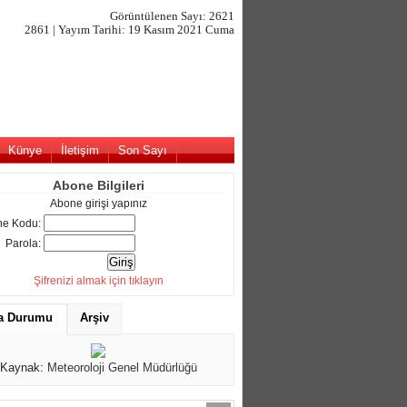
Görüntülenen Sayı: 2621
2861 | Yayım Tarihi: 19 Kasım 2021 Cuma
Künye
İletişim
Son Sayı
Abone Bilgileri
Abone girişi yapınız
e Kodu:
Parola:
Şifrenizi almak için tıklayın
a Durumu
Arşiv
Kaynak:
Meteoroloji Genel Müdürlüğü