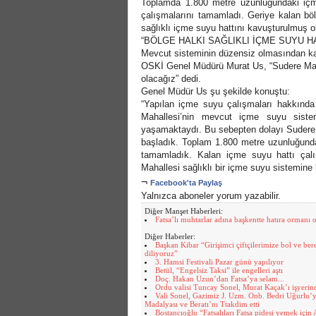
Toplamda 1.800 metre uzunluğundaki içm
çalışmalarını tamamladı. Geriye kalan b
sağlıklı içme suyu hattını kavuşturulmuş 
“BÖLGE HALKI SAĞLIKLI İÇME SUYU 
Mevcut sisteminin düzensiz olmasından kay
OSKİ Genel Müdürü Murat Us, “Sudere Maha
olacağız” dedi.
Genel Müdür Us şu şekilde konuştu:
“Yapılan içme suyu çalışmaları hakkında
Mahallesi’nin mevcut içme suyu siste
yaşamaktaydı. Bu sebepten dolayı Sudere 
başladık. Toplam 1.800 metre uzunluğunda
tamamladık. Kalan içme suyu hattı çalış
Mahallesi sağlıklı bir içme suyu sistemin
¬
Facebook'ta Paylaş
Yalnızca aboneler yorum yazabilir.
Diğer Manşet Haberleri:
Fatsa’lı muhtarlar adına başkentte hatıra ormanı 
Diğer Haberler:
Başkan Kibar “Girişimci çiftçilerimize bol ve bere
diliyoruz”
3. Hamsi Festivali Pazar günü yapılıyor
Betül, “Engelsiz Taksi” ile engelleri aştı
Doç. Hakan Uzun’dan Fatsa’ya selam...
Ordu valisi Tuncay Sonel, Murat Kaçak’ı işyerinde
Vali Sonel, Gazimiz J. Uzm. Onb. Bedri Uğurlu’
Madalyası ve Beratı’nı Ttakdim etti
Bostancıoğlu “Fatsalıları Fatsa pidesi yemek için 