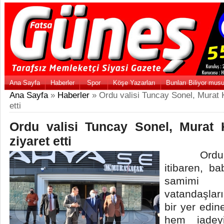
Ana Sayfa
Haberler
Spor
Köşe Yazarları
Bunları Biliyor mus
Ana Sayfa
»
Haberler
» Ordu valisi Tuncay Sonel, Murat K
etti
Ordu valisi Tuncay Sonel, Murat K
ziyaret etti
Ordu’ya 
itibaren, ba
samimi d
vatandaşlar
bir yer edin
hem iadey