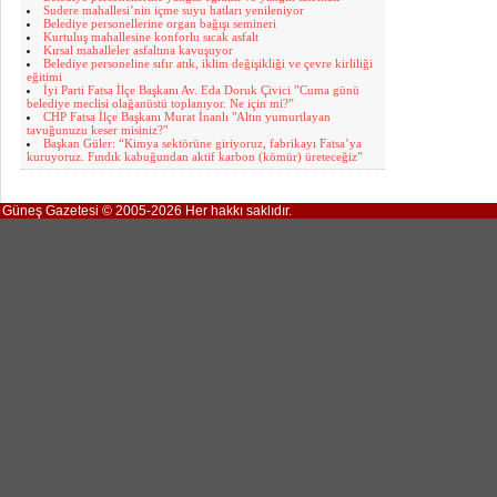
Sudere mahallesi’nin içme suyu hatları yenileniyor
Belediye personellerine organ bağışı semineri
Kurtuluş mahallesine konforlu sıcak asfalt
Kırsal mahalleler asfaltına kavuşuyor
Belediye personeline sıfır atık, iklim değişikliği ve çevre kirliliği
eğitimi
İyi Parti Fatsa İlçe Başkanı Av. Eda Doruk Çivici ”Cuma günü
belediye meclisi olağanüstü toplanıyor. Ne için mi?”
CHP Fatsa İlçe Başkanı Murat İnanlı "Altın yumurtlayan
tavuğunuzu keser misiniz?"
Başkan Güler: “Kimya sektörüne giriyoruz, fabrikayı Fatsa’ya
kuruyoruz. Fındık kabuğundan aktif karbon (kömür) üreteceğiz”
Güneş Gazetesi © 2005-2026 Her hakkı saklıdır.