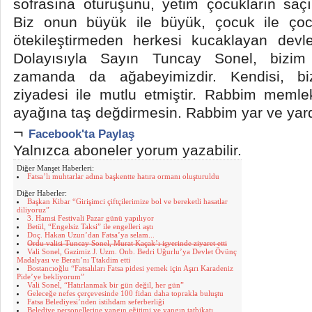
sofrasına oturuşunu, yetim çocukların saçı
Biz onun büyük ile büyük, çocuk ile çoc
ötekileştirmeden herkesi kucaklayan devle
Dolayısıyla Sayın Tuncay Sonel, bizim
zamanda da ağabeyimizdir. Kendisi, biz
ziyadesi ile mutlu etmiştir. Rabbim memle
ayağına taş değdirmesin. Rabbim yar ve yard
¬
Facebook'ta Paylaş
Yalnızca aboneler yorum yazabilir.
Diğer Manşet Haberleri:
Fatsa’lı muhtarlar adına başkentte hatıra ormanı oluşturuldu
Diğer Haberler:
Başkan Kibar “Girişimci çiftçilerimize bol ve bereketli hasatlar
diliyoruz”
3. Hamsi Festivali Pazar günü yapılıyor
Betül, “Engelsiz Taksi” ile engelleri aştı
Doç. Hakan Uzun’dan Fatsa’ya selam...
Ordu valisi Tuncay Sonel, Murat Kaçak’ı işyerinde ziyaret etti
Vali Sonel, Gazimiz J. Uzm. Onb. Bedri Uğurlu’ya Devlet Övünç
Madalyası ve Beratı’nı Ttakdim etti
Bostancıoğlu “Fatsalıları Fatsa pidesi yemek için Aşırı Karadeniz
Pide’ye bekliyorum”
Vali Sonel, “Hatırlanmak bir gün değil, her gün”
Geleceğe nefes çerçevesinde 100 fidan daha toprakla buluştu
Fatsa Belediyesi’nden istihdam seferberliği
Belediye personellerine yangın eğitimi ve yangın tatbikatı