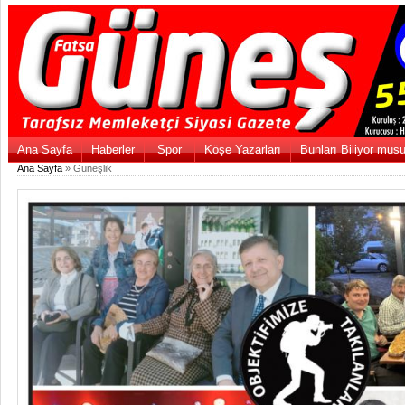
Ana Sayfa
Haberler
Spor
Köşe Yazarları
Bunları Biliyor mus
Ana Sayfa
» Güneşlik